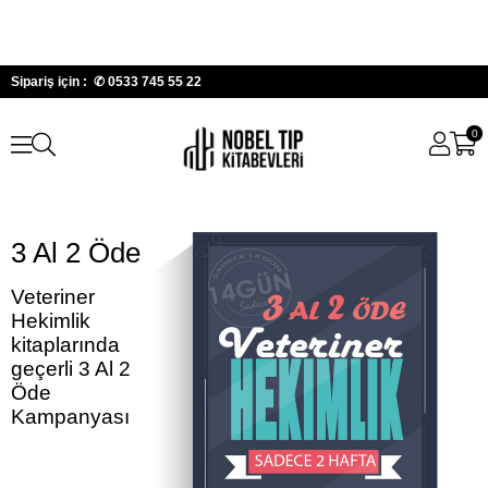
Sipariş için : ✆
0533 745 55 22
0
3 Al 2 Öde
Veteriner
Hekimlik
kitaplarında
geçerli 3 Al 2
Öde
Kampanyası