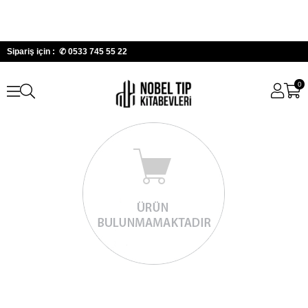
Sipariş için : ✆
0533 745 55 22
0