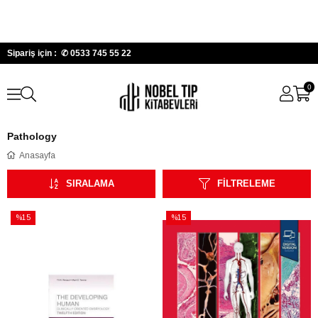
Sipariş için : ✆
0533 745 55 22
0
Pathology
Anasayfa
SIRALAMA
FILTRELEME
%15
%15
İndirim
İndirim
%15İndirim
%15İndirim