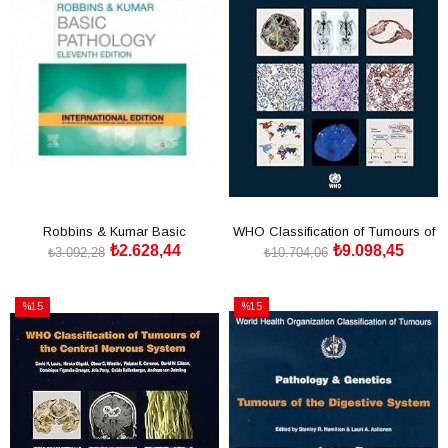
Robbins & Kumar Basic
WHO Classification of Tumours of
₺2.628,44
₺9.098,45
Pathology. International Edi
the Urinary Syste
₺3.092,28
₺10.704,06
SEPETE EKLE
SEPETE EKLE
%15
%15
İndirim
İndirim
%15İndirim
%15İndirim