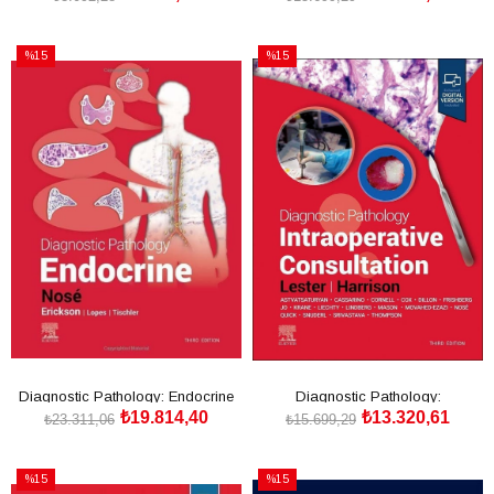
SEPETE EKLE
SEPETE EKLE
%15
%15
İndirim
İndirim
%15İndirim
%15İndirim
Diagnostic Pathology: Endocrine
Diagnostic Pathology:
₺19.814,40
₺13.320,61
3rd Edition
Intraoperative Consultation 3rd
₺23.311,06
₺15.699,29
Edition
SEPETE EKLE
SEPETE EKLE
%15
%15