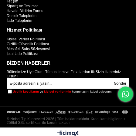
İletişim
Sipariş ve Teslimat
Havale Bildirim Formu
Destek Taleplerim
İade Taleplerim
Hizmet Politikası
Kişisel Veriler Politikası
Gizlilik Güvenlik Politikası
Mesafeli Satış Sözleşmesi
İptal İade Politikası
BİZDEN HABERLER
Bültenimize Üye Olun ! Tüm İndirim ve Fırsatlardan İlk Sizin Haberiniz
Olsun !
Gönder
Üyelik koşullarını
ve
kişisel verilerimin
korunmasını kabul ediyorum.
© Nobel Tıp Kitabevleri 2026 | Tüm hakları saklıdır. Kredi kartı bilgileriniz
256bit SSL sertifikası ile korunmaktadır.