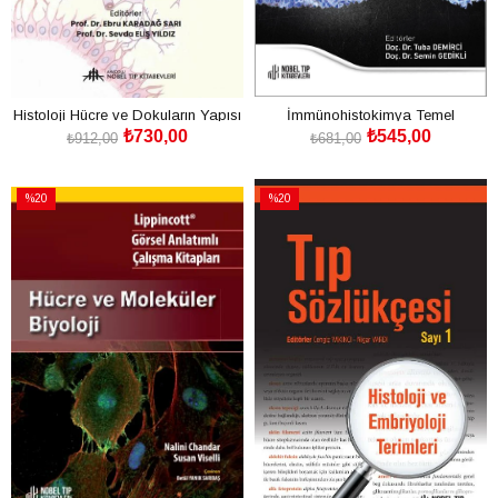
Histoloji Hücre ve Dokuların Yapısı
İmmünohistokimya Temel
₺730,00
₺545,00
Bilgilerden İleri Tekniklere
₺912,00
₺681,00
SEPETE EKLE
SEPETE EKLE
%20
%20
İndirim
İndirim
%20İndirim
%20İndirim