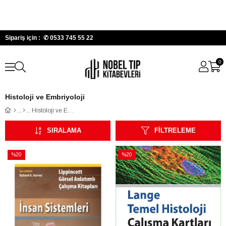
Sipariş için : ✆
0533 745 55 22
0
Histoloji ve Embriyoloji
Histoloji ve Embriyoloji
SIRALAMA
FILTRELEME
%20
%20
İndirim
İndirim
%20İndirim
%20İndirim