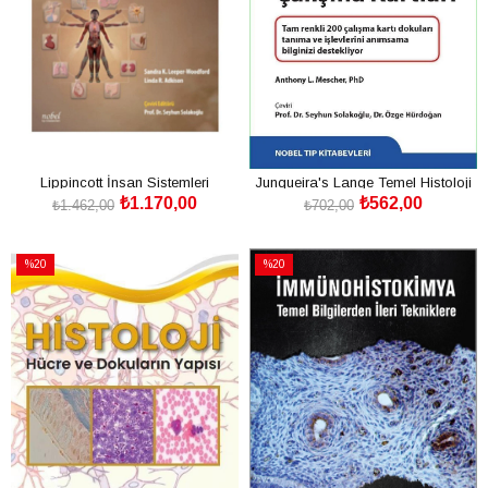
Lippincott İnsan Sistemleri
Junqueira's Lange Temel Histoloji
₺1.170,00
₺562,00
Çalışma Kartları
₺1.462,00
₺702,00
SEPETE EKLE
SEPETE EKLE
%20
%20
İndirim
İndirim
%20İndirim
%20İndirim