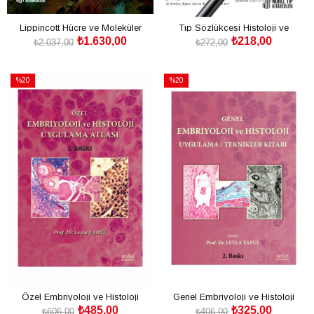
Lippincott Hücre ve Moleküler
Tıp Sözlükçesi Histoloji ve
₺1.630,00
₺218,00
Biyoloji
Embriyoloji Terimleri
₺2.037,00
₺272,00
SEPETE EKLE
SEPETE EKLE
%20
%20
İndirim
İndirim
%20İndirim
%20İndirim
Özel Embriyoloji ve Histoloji
Genel Embriyoloji ve Histoloji
₺485,00
₺325,00
Uygulama Atlası
Uygulama / Teknikler Kitabı
₺606,00
₺406,00