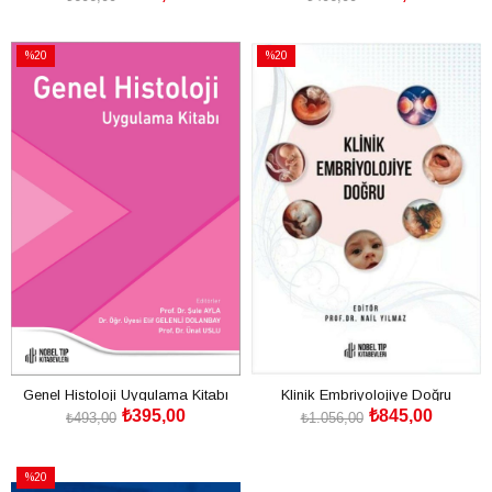
SEPETE EKLE
SEPETE EKLE
%20
%20
İndirim
İndirim
%20İndirim
%20İndirim
Genel Histoloji Uygulama Kitabı
Klinik Embriyolojiye Doğru
₺395,00
₺845,00
₺493,00
₺1.056,00
SEPETE EKLE
SEPETE EKLE
%20