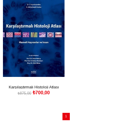
İndirim
%20İndirim
Karşılaştırmalı Histoloji Atlası
₺700,00
Memeli Hayvanlar ve İnsan
₺875,00
SEPETE EKLE
1