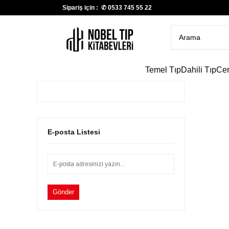
Sipariş için : ✆
0533 745 55 22
Temel Tıp
Dahili Tıp
Cer
E-posta Listesi
Gönder