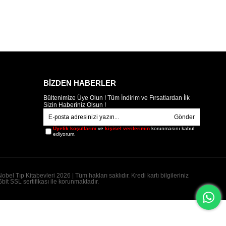
BİZDEN HABERLER
Bültenimize Üye Olun ! Tüm İndirim ve Fırsatlardan İlk
Sizin Haberiniz Olsun !
Gönder
Üyelik koşullarını
ve
kişisel verilerimin
korunmasını kabul
ediyorum.
obel Tıp Kitabevleri 2026 | Tüm hakları saklıdır. Kredi kartı bilgileriniz
bit SSL sertifikası ile korunmaktadır.