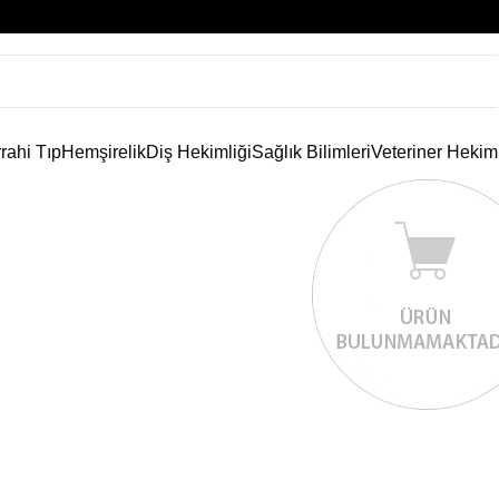
rahi Tıp
Hemşirelik
Diş Hekimliği
Sağlık Bilimleri
Veteriner Hekim