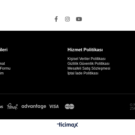
ileri
Hizmet Politikası
Kişisel Veriler Politikası
mat
Gizlilik Güvenlik Politikası
m Formu
Mesafeli Satış Sözleşmesi
rim
İptal İade Politikası
© N
256