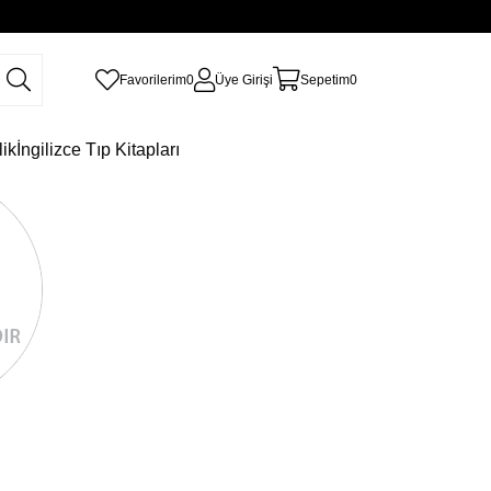
Favorilerim
0
Üye Girişi
Sepetim
0
lik
İngilizce Tıp Kitapları