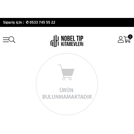
Sipariş için : ✆
0533 745 55 22
0