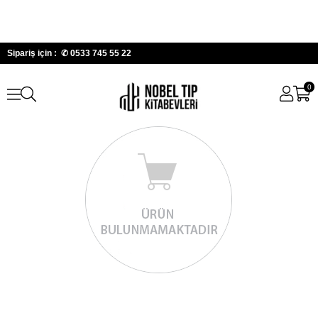
Sipariş için : ✆
0533 745 55 22
0