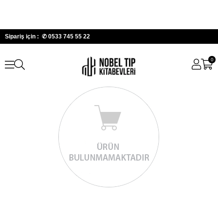
Sipariş için : ✆
0533 745 55 22
0