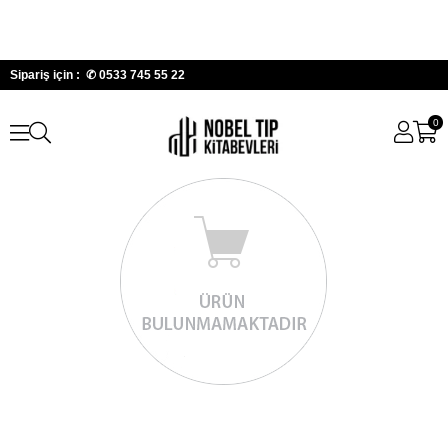
Sipariş için : ✆
0533 745 55 22
0