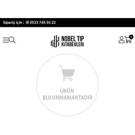
Sipariş için : ✆
0533 745 55 22
0