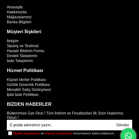
Anasayfa
Hakkımızda
Mağazalarımız
Banka Bilgileri
Müşteri İlişkileri
İletişim
Sipariş ve Teslimat
Havale Bildirim Formu
Destek Taleplerim
İade Taleplerim
Hizmet Politikası
Kişisel Veriler Politikası
Gizlilik Güvenlik Politikası
Mesafeli Satış Sözleşmesi
İptal İade Politikası
BİZDEN HABERLER
Bültenimize Üye Olun ! Tüm İndirim ve Fırsatlardan İlk Sizin Haberiniz
Olsun !
Gönder
Üyelik koşullarını
ve
kişisel verilerimin
korunmasını kabul ediyorum.