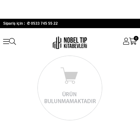
Sipariş için : ✆
0533 745 55 22
0