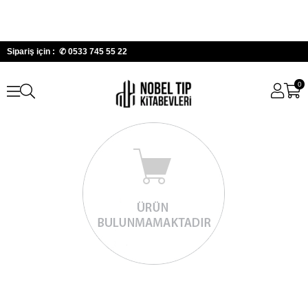
Sipariş için : ✆
0533 745 55 22
0