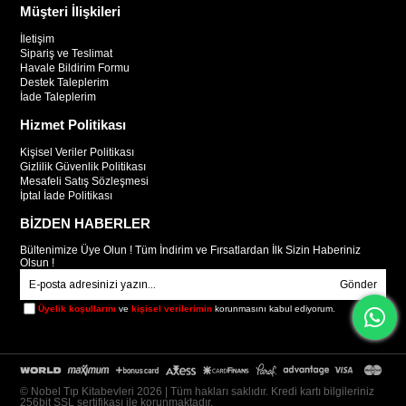
Müşteri İlişkileri
İletişim
Sipariş ve Teslimat
Havale Bildirim Formu
Destek Taleplerim
İade Taleplerim
Hizmet Politikası
Kişisel Veriler Politikası
Gizlilik Güvenlik Politikası
Mesafeli Satış Sözleşmesi
İptal İade Politikası
BİZDEN HABERLER
Bültenimize Üye Olun ! Tüm İndirim ve Fırsatlardan İlk Sizin Haberiniz
Olsun !
Gönder
Üyelik koşullarını
ve
kişisel verilerimin
korunmasını kabul ediyorum.
© Nobel Tıp Kitabevleri 2026 | Tüm hakları saklıdır. Kredi kartı bilgileriniz
256bit SSL sertifikası ile korunmaktadır.