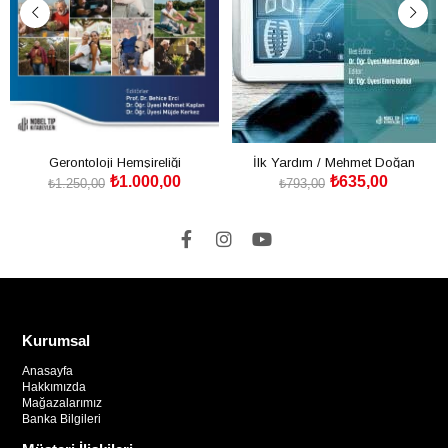
Gerontoloji Hemşireliği
İlk Yardım / Mehmet Doğan
₺1.000,00
₺635,00
₺1.250,00
₺793,00
SEPETE EKLE
SEPETE EKLE
Kurumsal
Anasayfa
Hakkımızda
Mağazalarımız
Banka Bilgileri