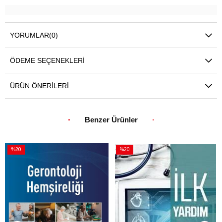
YORUMLAR
(0)
ÖDEME SEÇENEKLERI
ÜRÜN ÖNERILERI
Benzer Ürünler
%20
%20
İndirim
İndirim
%20İndirim
%20İndirim