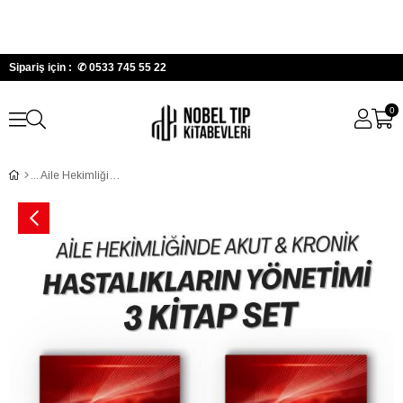
Sipariş için : ✆
0533 745 55 22
0
Aile Hekimliğinde Akut & Kronik Hastalıkların Yönetimi 3 Kitap Set