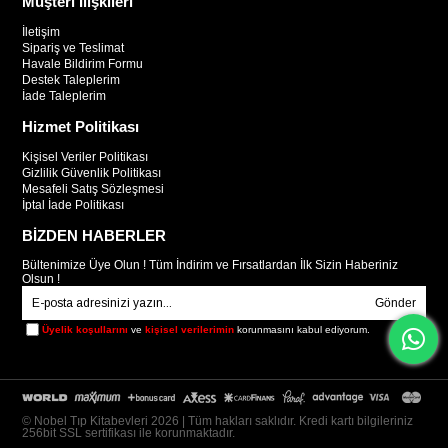
Müşteri İlişkileri
İletişim
Sipariş ve Teslimat
Havale Bildirim Formu
Destek Taleplerim
İade Taleplerim
Hizmet Politikası
Kişisel Veriler Politikası
Gizlilik Güvenlik Politikası
Mesafeli Satış Sözleşmesi
İptal İade Politikası
BİZDEN HABERLER
Bültenimize Üye Olun ! Tüm İndirim ve Fırsatlardan İlk Sizin Haberiniz
Olsun !
Gönder
Üyelik koşullarını
ve
kişisel verilerimin
korunmasını kabul ediyorum.
© Nobel Tıp Kitabevleri 2026 | Tüm hakları saklıdır. Kredi kartı bilgileriniz
256bit SSL sertifikası ile korunmaktadır.