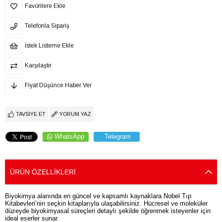
Favorilere Ekle
Telefonla Sipariş
İstek Listeme Ekle
Karşılaştır
Fiyat Düşünce Haber Ver
TAVSIYE ET
YORUM YAZ
WhatsApp
Telegram
ÜRÜN ÖZELLIKLERI
Biyokimya alanında en güncel ve kapsamlı kaynaklara Nobel Tıp
Kitabevleri’nin seçkin kitaplarıyla ulaşabilirsiniz. Hücresel ve moleküler
düzeyde biyokimyasal süreçleri detaylı şekilde öğrenmek isteyenler için
ideal eserler sunar.