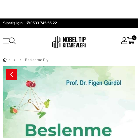
Sipariş için : ✆
0533 745 55 22
0
Beslenme Biyokimyası 4.Baskı