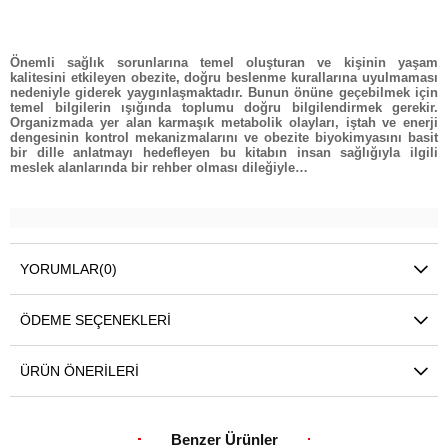
Önemli sağlık sorunlarına temel oluşturan ve kişinin yaşam
kalitesini etkileyen obezite, doğru beslenme kurallarına uyulmaması
nedeniyle giderek yaygınlaşmaktadır. Bunun önüne geçebilmek için
temel bilgilerin ışığında toplumu doğru bilgilendirmek gerekir.
Organizmada yer alan karmaşık metabolik olayları, iştah ve enerji
dengesinin kontrol mekanizmalarını ve obezite biyokimyasını basit
bir dille anlatmayı hedefleyen bu kitabın insan sağlığıyla ilgili
meslek alanlarında bir rehber olması dileğiyle…
YORUMLAR
(0)
ÖDEME SEÇENEKLERI
ÜRÜN ÖNERILERI
Benzer Ürünler