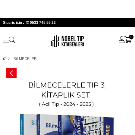
Sipariş için : ✆
0533 745 55 22
0
BİLMECELERLE TIP - (3 KİTAP SET)