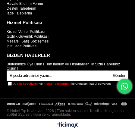
Havale Bildirim Formu
Destek Taleplerim
İade Taleplerim
Hizmet Politikası
Kişisel Veriler Politikası
Gizlilik Güvenlik Politikası
Mesafeli Satış Sözleşmesi
İptal İade Politikası
BİZDEN HABERLER
Bültenimize Üye Olun ! Tüm İndirim ve Fırsatlardan İlk Sizin Haberiniz
Olsun !
Gönder
Üyelik koşullarını
ve
kişisel verilerimin
korunmasını kabul ediyorum.
© Nobel Tıp Kitabevleri 2026 | Tüm hakları saklıdır. Kredi kartı bilgileriniz
256bit SSL sertifikası ile korunmaktadır.