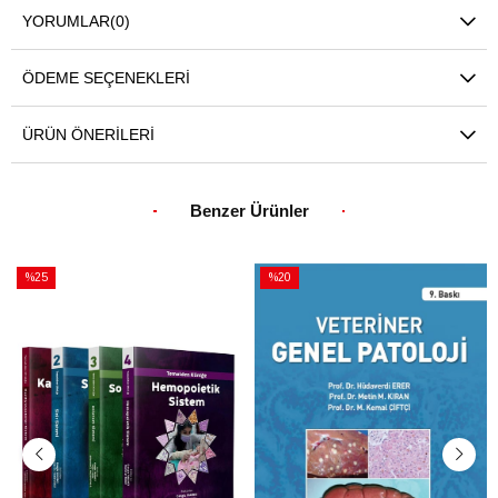
YORUMLAR
(0)
ÖDEME SEÇENEKLERI
ÜRÜN ÖNERILERI
Benzer Ürünler
%25
%20
İndirim
İndirim
%25İndirim
%20İndirim