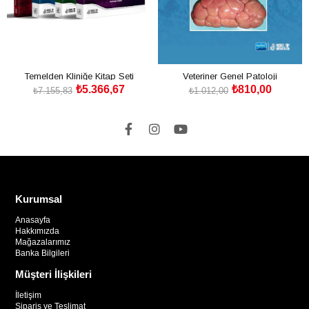
Temelden Kliniğe Kitap Seti
Veteriner Genel Patoloji
₺5.366,67
₺810,00
₺7.155,83
₺1.012,00
SEPETE EKLE
SEPETE EKLE
Kurumsal
Anasayfa
Hakkımızda
Mağazalarımız
Banka Bilgileri
Müşteri İlişkileri
İletişim
Sipariş ve Teslimat