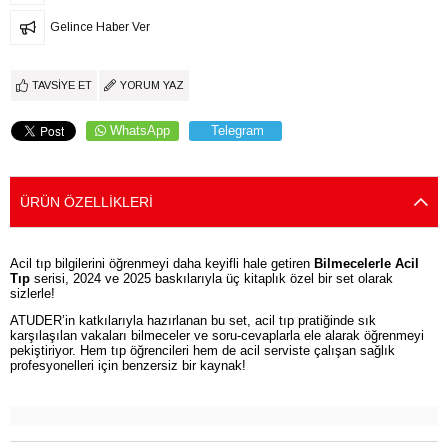
Gelince Haber Ver
TAVSIYE ET
YORUM YAZ
WhatsApp
Telegram
ÜRÜN ÖZELLIKLERI
Acil tıp bilgilerini öğrenmeyi daha keyifli hale getiren
Bilmecelerle Acil
Tıp
serisi, 2024 ve 2025 baskılarıyla üç kitaplık özel bir set olarak
sizlerle!
ATUDER’in katkılarıyla hazırlanan bu set, acil tıp pratiğinde sık
karşılaşılan vakaları bilmeceler ve soru-cevaplarla ele alarak öğrenmeyi
pekiştiriyor. Hem tıp öğrencileri hem de acil serviste çalışan sağlık
profesyonelleri için benzersiz bir kaynak!