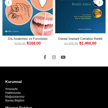
Diş Anatomisi ve Fizyolojisi
Dental İmplant Cerrahisi Renkli
₺168,00
₺1.460,00
Atlası
₺210,00
₺1.825,00
SEPETE EKLE
SEPETE EKLE
Kurumsal
Anasayfa
Hakkımızda
Mağazalarımız
Banka Bilgileri
Müşteri İlişkileri