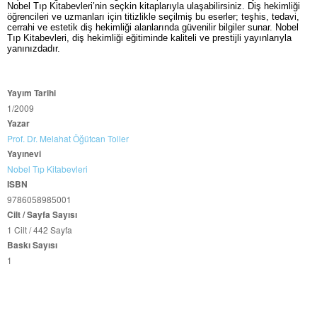
Nobel Tıp Kitabevleri’nin seçkin kitaplarıyla ulaşabilirsiniz. Diş hekimliği
öğrencileri ve uzmanları için titizlikle seçilmiş bu eserler; teşhis, tedavi,
cerrahi ve estetik diş hekimliği alanlarında güvenilir bilgiler sunar. Nobel
Tıp Kitabevleri, diş hekimliği eğitiminde kaliteli ve prestijli yayınlarıyla
yanınızdadır.
Yayım Tarihi
1/2009
Yazar
Prof. Dr. Melahat Öğütcan Toller
Yayınevi
Nobel Tıp Kitabevleri
ISBN
9786058985001
Cilt / Sayfa Sayısı
1 Cilt / 442 Sayfa
Baskı Sayısı
1