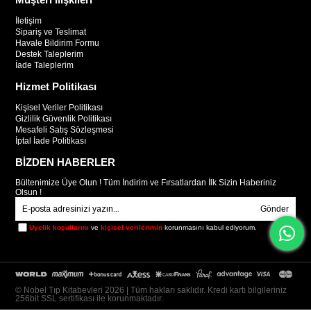
İletişim
Sipariş ve Teslimat
Havale Bildirim Formu
Destek Taleplerim
İade Taleplerim
Hizmet Politikası
Kişisel Veriler Politikası
Gizlilik Güvenlik Politikası
Mesafeli Satış Sözleşmesi
İptal İade Politikası
BİZDEN HABERLER
Bültenimize Üye Olun ! Tüm İndirim ve Fırsatlardan İlk Sizin Haberiniz
Olsun !
Gönder
Üyelik koşullarını
ve
kişisel verilerimin
korunmasını kabul ediyorum.
© Nobel Tıp Kitabevleri 2026 | Tüm hakları saklıdır. Kredi kartı bilgileriniz
256bit SSL sertifikası ile korunmaktadır.