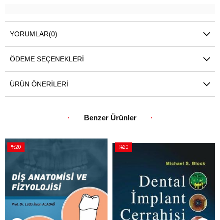
YORUMLAR
(0)
ÖDEME SEÇENEKLERI
ÜRÜN ÖNERILERI
Benzer Ürünler
%20
%20
İndirim
İndirim
%20İndirim
%20İndirim