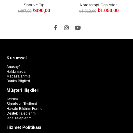
Spor ve Tıp
Nöralterapi Cep Atlası
₺390,00
₺1.050,00
₺487,00
₺1.312,00
SEPETE EKLE
SEPETE EKLE
Kurumsal
Anasayfa
Hakkımızda
Mağazalarımız
Banka Bilgileri
Müşteri İlişkileri
İletişim
Sipariş ve Teslimat
Havale Bildirim Formu
Destek Taleplerim
İade Taleplerim
Hizmet Politikası