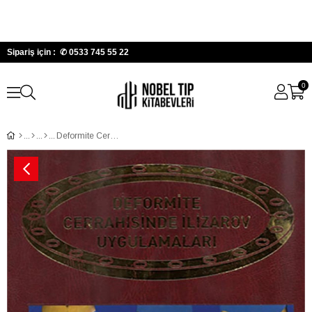
Sipariş için : ✆
0533 745 55 22
0
Deformite Cerrahisinde İlizarov Uygulamaları