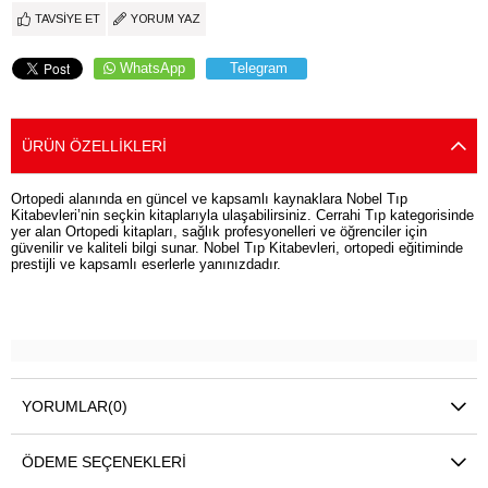
TAVSIYE ET
YORUM YAZ
WhatsApp
Telegram
ÜRÜN ÖZELLIKLERI
Ortopedi alanında en güncel ve kapsamlı kaynaklara Nobel Tıp
Kitabevleri’nin seçkin kitaplarıyla ulaşabilirsiniz. Cerrahi Tıp kategorisinde
yer alan Ortopedi kitapları, sağlık profesyonelleri ve öğrenciler için
güvenilir ve kaliteli bilgi sunar. Nobel Tıp Kitabevleri, ortopedi eğitiminde
prestijli ve kapsamlı eserlerle yanınızdadır.
YORUMLAR
(0)
ÖDEME SEÇENEKLERI