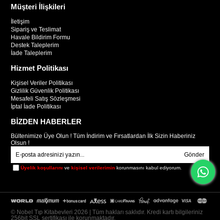
Müşteri İlişkileri
İletişim
Sipariş ve Teslimat
Havale Bildirim Formu
Destek Taleplerim
İade Taleplerim
Hizmet Politikası
Kişisel Veriler Politikası
Gizlilik Güvenlik Politikası
Mesafeli Satış Sözleşmesi
İptal İade Politikası
BİZDEN HABERLER
Bültenimize Üye Olun ! Tüm İndirim ve Fırsatlardan İlk Sizin Haberiniz
Olsun !
Gönder
Üyelik koşullarını
ve
kişisel verilerimin
korunmasını kabul ediyorum.
© Nobel Tıp Kitabevleri 2026 | Tüm hakları saklıdır. Kredi kartı bilgileriniz
256bit SSL sertifikası ile korunmaktadır.