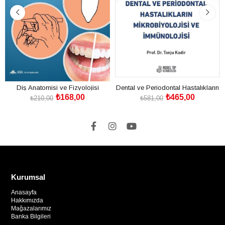
Diş Anatomisi ve Fizyolojisi
Dental ve Periodontal Hastalıkların
₺168,00
₺465,00
Mikrobiyolojisi ve İmmünolojisi
₺210,00
₺581,00
SEPETE EKLE
SEPETE EKLE
Kurumsal
Anasayfa
Hakkımızda
Mağazalarımız
Banka Bilgileri