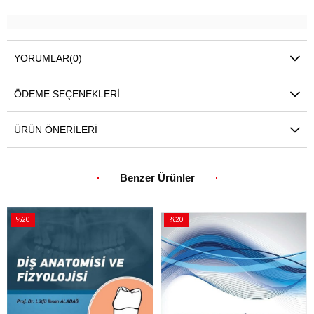
YORUMLAR
(0)
ÖDEME SEÇENEKLERI
ÜRÜN ÖNERILERI
Benzer Ürünler
%20
%20
İndirim
İndirim
%20İndirim
%20İndirim