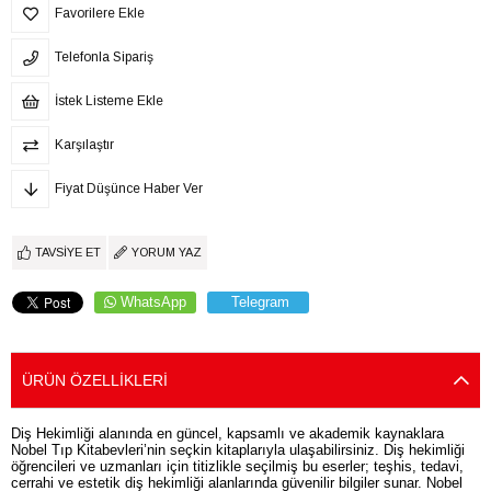
Favorilere Ekle
Telefonla Sipariş
İstek Listeme Ekle
Karşılaştır
Fiyat Düşünce Haber Ver
TAVSIYE ET
YORUM YAZ
WhatsApp
Telegram
ÜRÜN ÖZELLIKLERI
Diş Hekimliği alanında en güncel, kapsamlı ve akademik kaynaklara
Nobel Tıp Kitabevleri’nin seçkin kitaplarıyla ulaşabilirsiniz. Diş hekimliği
öğrencileri ve uzmanları için titizlikle seçilmiş bu eserler; teşhis, tedavi,
cerrahi ve estetik diş hekimliği alanlarında güvenilir bilgiler sunar. Nobel