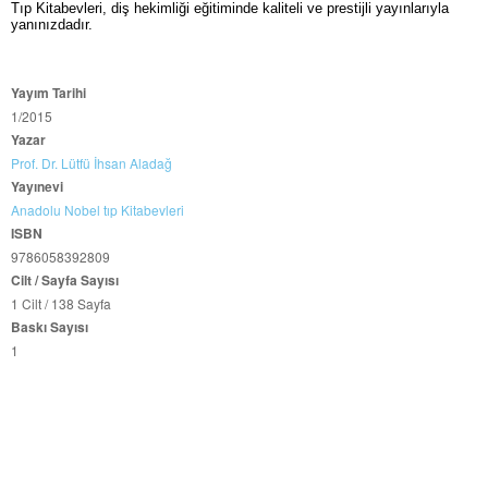
Tıp Kitabevleri, diş hekimliği eğitiminde kaliteli ve prestijli yayınlarıyla
yanınızdadır.
Yayım Tarihi
1/2015
Yazar
Prof. Dr. Lütfü İhsan Aladağ
Yayınevi
Anadolu Nobel tıp Kitabevleri
ISBN
9786058392809
Cilt / Sayfa Sayısı
1 Cilt / 138 Sayfa
Baskı Sayısı
1