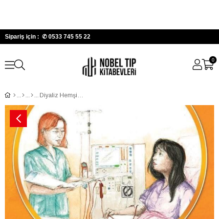
Sipariş için : ✆
0533 745 55 22
0
Diyaliz Hemşireliği: Multidisipliner Yaklaşım