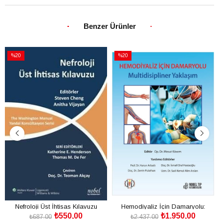
Benzer Ürünler
%20
%20
İndirim
İndirim
%20İndirim
%20İndirim
Nefroloji Üst İhtisas Kılavuzu
Hemodiyaliz İçin Damaryolu:
₺550,00
₺1.950,00
Multidisipliner Yaklaşım
₺687,00
₺2.437,00