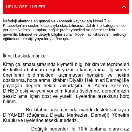
ÜRÜN ÖZELLIKLERI
Nefroloji alanında en güncel ve kapsamlı kaynaklara Nobel Tıp
Kitabevleri’nin seçkin kitaplarıyla ulaşabilirsiniz. Dahili Tıp kategorisinde
yer alan Nefroloji kitapları, sağlık profesyonelleri ve öğrenciler için
güvenilir, bilimsel ve detaylı bilgiler sunar. Nobel Tıp Kitabevleri, nefroloji
eğitiminde prestijli yayınlarıyla öne çıkar.
İkinci baskıdan önce
Kitap çalışması sırasında kıymetli bilgi birikim ve tecrübeleri
ile katkıda bulunan değerli yazar arkadaşlarıma, ilgisini ve
önerilerini bildirmekten kaçınmayan hemşire ve hekim
dostlarıma, hocalarıma, kitabını Diyaliz Hekimleri Derneği ile
paylaşan değerli hekim arkadaşım Dr. Adem Sezen’e,
DİHED eski ve yeni yönetim kurulu üyelerine, derneğimizin
sessiz ama içten dost ve yürekli üyelerine teşekkürü borç
bilirim.
Bu kitabın basılmasında maddi destek sağlayan
DİYAMER (Bağımsız Diyaliz Merkezleri Derneği) Yönetim
Kurulu ve üyelerine teşekkür ederiz.
Değişik nedenler ile Türk toplumu olarak az