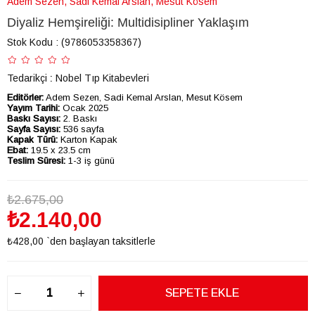
Adem Sezen, Sadi Kemal Arslan, Mesut Kösem
Diyaliz Hemşireliği: Multidisipliner Yaklaşım
Stok Kodu
(9786053358367)
Tedarikçi
:
Nobel Tıp Kitabevleri
Editörler:
Adem Sezen, Sadi Kemal Arslan, Mesut Kösem
Yayım Tarihi:
Ocak 2025
Baskı Sayısı:
2. Baskı
Sayfa Sayısı:
536 sayfa
Kapak Türü:
Karton Kapak
Ebat:
19.5 x 23.5 cm
Teslim Süresi:
1-3 iş günü
₺2.675,00
₺2.140,00
₺428,00
`den başlayan taksitlerle