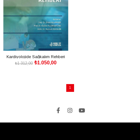
Kardiyolojide Sağkalım Rehberi
₺1.050,00
(Sağlık Personelleri İçin)
₺1.312,00
SEPETE EKLE
1