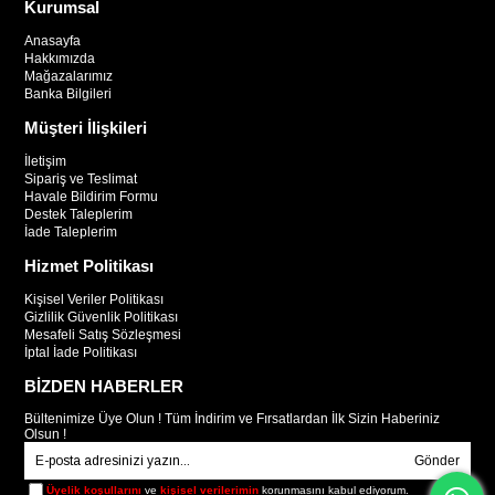
Kurumsal
Anasayfa
Hakkımızda
Mağazalarımız
Banka Bilgileri
Müşteri İlişkileri
İletişim
Sipariş ve Teslimat
Havale Bildirim Formu
Destek Taleplerim
İade Taleplerim
Hizmet Politikası
Kişisel Veriler Politikası
Gizlilik Güvenlik Politikası
Mesafeli Satış Sözleşmesi
İptal İade Politikası
BİZDEN HABERLER
Bültenimize Üye Olun ! Tüm İndirim ve Fırsatlardan İlk Sizin Haberiniz
Olsun !
Gönder
Üyelik koşullarını
ve
kişisel verilerimin
korunmasını kabul ediyorum.