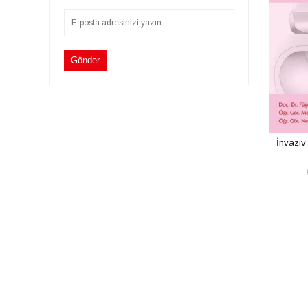
Gönder
İnvaziv