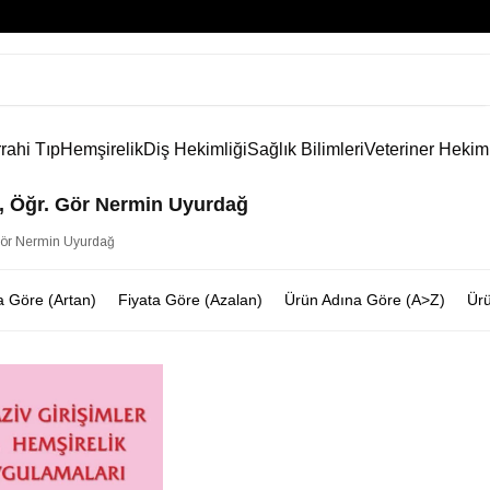
rahi Tıp
Hemşirelik
Diş Hekimliği
Sağlık Bilimleri
Veteriner Hekim
n, Öğr. Gör Nermin Uyurdağ
 Gör Nermin Uyurdağ
a Göre (Artan)
Fiyata Göre (Azalan)
Ürün Adına Göre (A>Z)
Ürü
rim