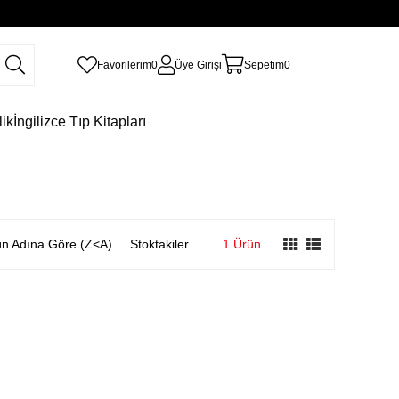
Favorilerim
0
Üye Girişi
Sepetim
0
lik
İngilizce Tıp Kitapları
n Adına Göre (Z<A)
Stoktakiler
1 Ürün