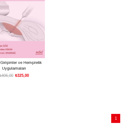
 Girişimler ve Hemşirelik
Uygulamaları
₺406,00
₺325,00
SEPETE EKLE
1