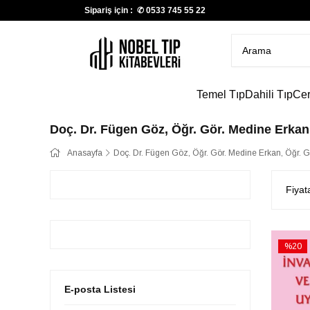
Sipariş için : ✆
0533 745 55 22
Temel Tıp
Dahili Tıp
Cer
Doç. Dr. Fügen Göz, Öğr. Gör. Medine Erka
Anasayfa
Doç. Dr. Fügen Göz, Öğr. Gör. Medine Erkan, Öğr.
Fiyat
%20
İndirim
%20İndi
E-posta Listesi