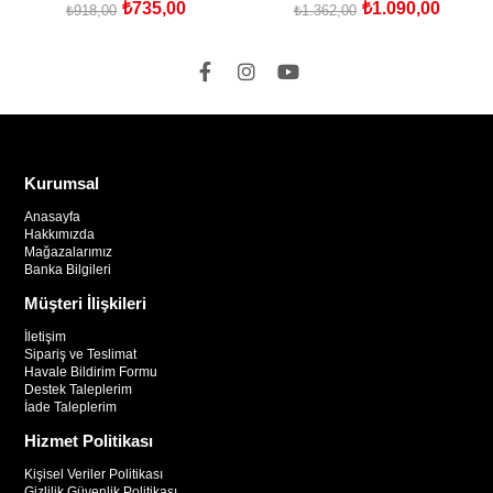
₺735,00
₺1.090,00
Dal Sınavına (YDUS) Hazırlık
₺918,00
₺1.362,00
SEPETE EKLE
SEPETE EKLE
Açıklamalı Soru Kitabı
Kurumsal
Anasayfa
Hakkımızda
Mağazalarımız
Banka Bilgileri
Müşteri İlişkileri
İletişim
Sipariş ve Teslimat
Havale Bildirim Formu
Destek Taleplerim
İade Taleplerim
Hizmet Politikası
Kişisel Veriler Politikası
Gizlilik Güvenlik Politikası