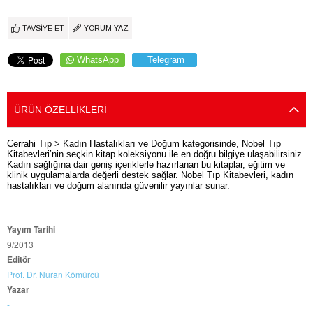
TAVSIYE ET
YORUM YAZ
WhatsApp
Telegram
ÜRÜN ÖZELLIKLERI
Cerrahi Tıp > Kadın Hastalıkları ve Doğum kategorisinde, Nobel Tıp
Kitabevleri’nin seçkin kitap koleksiyonu ile en doğru bilgiye ulaşabilirsiniz.
Kadın sağlığına dair geniş içeriklerle hazırlanan bu kitaplar, eğitim ve
klinik uygulamalarda değerli destek sağlar. Nobel Tıp Kitabevleri, kadın
hastalıkları ve doğum alanında güvenilir yayınlar sunar.
Yayım Tarihi
9/2013
Editör
Prof. Dr. Nuran Kömürcü
Yazar
-