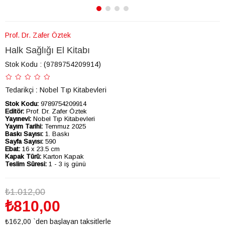
Prof. Dr. Zafer Öztek
Halk Sağlığı El Kitabı
Stok Kodu
(9789754209914)
Tedarikçi
:
Nobel Tıp Kitabevleri
Stok Kodu:
9789754209914
Editör:
Prof. Dr. Zafer Öztek
Yayınevi:
Nobel Tıp Kitabevleri
Yayım Tarihi:
Temmuz 2025
Baskı Sayısı:
1. Baskı
Sayfa Sayısı:
590
Ebat:
16 x 23.5 cm
Kapak Türü:
Karton Kapak
Teslim Süresi:
1 - 3 iş günü
₺1.012,00
₺810,00
₺162,00
`den başlayan taksitlerle