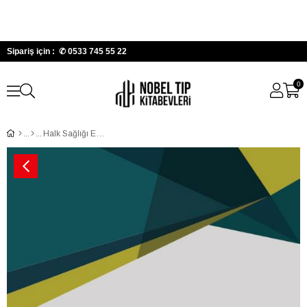
Sipariş için : ✆
0533 745 55 22
0
Halk Sağlığı El Kitabı