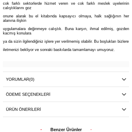
cok farklı sektorlerde hizmet veren ve cok farklı meslek uyelerinin
calıştıklarını goz
onune alarak bu el kitabında kapsayıcı olmaya, halk sağlığının her
alanına ilişkin
uygulamalara değinmeye calıştık. Buna karşın, ihmal edilmiş, gozden
kacmış konulara
ya da sizin ilgilendiğiniz işlere yer verilmemiş olabilir. Bu boşlukları bizlere
iletmenizi bekliyor ve sonraki baskılarda tamamlamayı umuyoruz.
YORUMLAR
(0)
ÖDEME SEÇENEKLERI
ÜRÜN ÖNERILERI
Benzer Ürünler