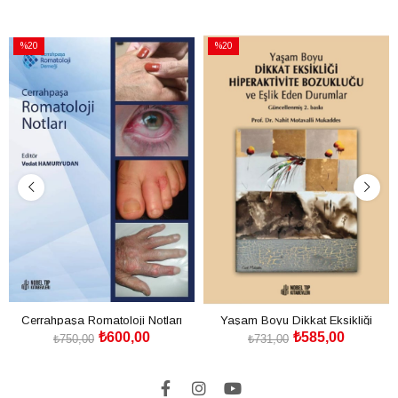
%20
%20
İndirim
İndirim
%20İndirim
%20İndirim
Cerrahpaşa Romatoloji Notları
Yaşam Boyu Dikkat Eksikliği
₺600,00
₺585,00
Hiperaktivite Bozukluğu ve Eşlik
₺750,00
₺731,00
SEPETE EKLE
SEPETE EKLE
Eden Durumlar