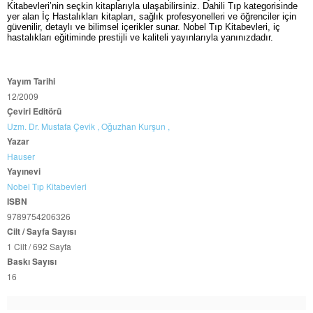
Kitabevleri’nin seçkin kitaplarıyla ulaşabilirsiniz. Dahili Tıp kategorisinde
yer alan İç Hastalıkları kitapları, sağlık profesyonelleri ve öğrenciler için
güvenilir, detaylı ve bilimsel içerikler sunar. Nobel Tıp Kitabevleri, iç
hastalıkları eğitiminde prestijli ve kaliteli yayınlarıyla yanınızdadır.
Yayım Tarihi
12/2009
Çeviri Editörü
Uzm. Dr. Mustafa Çevik ,
Oğuzhan Kurşun ,
Yazar
Hauser
Yayınevi
Nobel Tıp Kitabevleri
ISBN
9789754206326
Cilt / Sayfa Sayısı
1 Cilt / 692 Sayfa
Baskı Sayısı
16