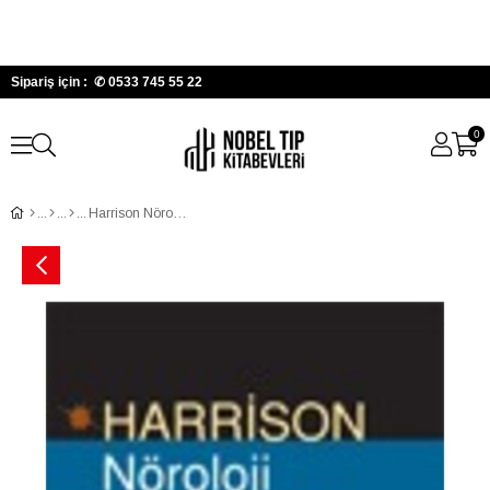
Sipariş için : ✆
0533 745 55 22
0
Harrison Nöroloji