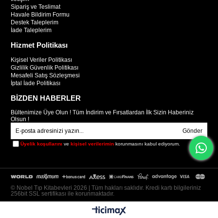
Sipariş ve Teslimat
Havale Bildirim Formu
Destek Taleplerim
İade Taleplerim
Hizmet Politikası
Kişisel Veriler Politikası
Gizlilik Güvenlik Politikası
Mesafeli Satış Sözleşmesi
İptal İade Politikası
BİZDEN HABERLER
Bültenimize Üye Olun ! Tüm İndirim ve Fırsatlardan İlk Sizin Haberiniz
Olsun !
Gönder
Üyelik koşullarını
ve
kişisel verilerimin
korunmasını kabul ediyorum.
© Nobel Tıp Kitabevleri 2026 | Tüm hakları saklıdır. Kredi kartı bilgileriniz
256bit SSL sertifikası ile korunmaktadır.