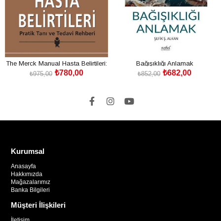
The Merck Manual Hasta Belirtileri:
Bağışıklığı Anlamak
₺780,00
₺682,00
Pratik Tanı ve Tedavi Rehberi
₺975,00
₺852,00
SEPETE EKLE
SEPETE EKLE
Kurumsal
Anasayfa
Hakkımızda
Mağazalarımız
Banka Bilgileri
Müşteri İlişkileri
İletişim