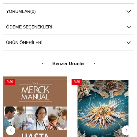
YORUMLAR
(0)
ÖDEME SEÇENEKLERI
ÜRÜN ÖNERILERI
Benzer Ürünler
%20
%20
İndirim
İndirim
%20İndirim
%20İndirim