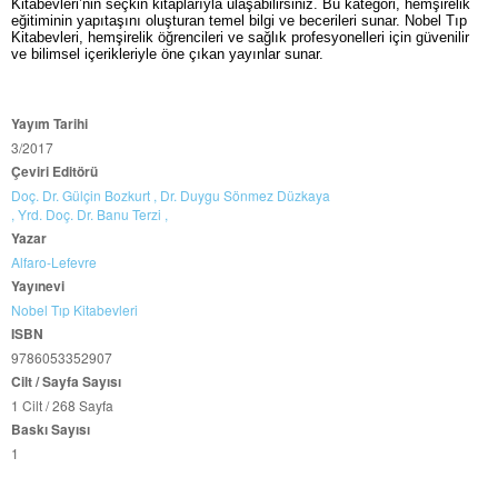
Kitabevleri’nin seçkin kitaplarıyla ulaşabilirsiniz. Bu kategori, hemşirelik
eğitiminin yapıtaşını oluşturan temel bilgi ve becerileri sunar. Nobel Tıp
Kitabevleri, hemşirelik öğrencileri ve sağlık profesyonelleri için güvenilir
ve bilimsel içerikleriyle öne çıkan yayınlar sunar.
Yayım Tarihi
3/2017
Çeviri Editörü
Doç. Dr. Gülçin Bozkurt ,
Dr. Duygu Sönmez Düzkaya
,
Yrd. Doç. Dr. Banu Terzi ,
Yazar
Alfaro-Lefevre
Yayınevi
Nobel Tıp Kitabevleri
ISBN
9786053352907
Cilt / Sayfa Sayısı
1 Cilt / 268 Sayfa
Baskı Sayısı
1