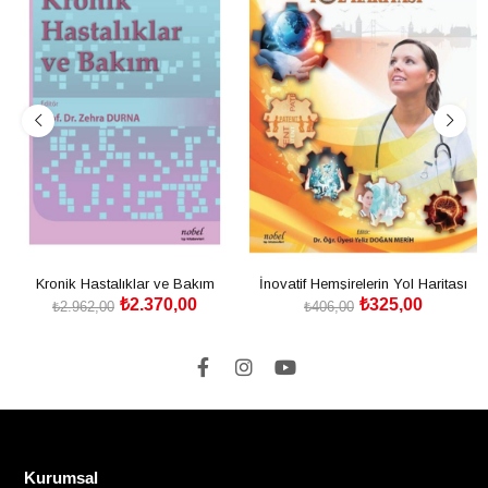
Kronik Hastalıklar ve Bakım
İnovatif Hemşirelerin Yol Haritası
₺2.370,00
₺325,00
₺2.962,00
₺406,00
SEPETE EKLE
SEPETE EKLE
Kurumsal