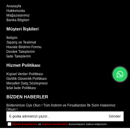
Anasayfa
Hakkımızda
Mağazalarımız
Banka Bilgileri
Müşteri İlişkileri
İletişim
Sipariş ve Teslimat
Havale Bildirim Formu
Destek Taleplerim
İade Taleplerim
Hizmet Politikası
Kişisel Veriler Politikası
Gizlilik Güvenlik Politikası
Mesafeli Satış Sözleşmesi
İptal İade Politikası
BİZDEN HABERLER
Bültenimize Üye Olun ! Tüm İndirim ve Fırsatlardan İlk Sizin Haberiniz
Olsun !
Gönder
Üyelik koşullarını
ve
kişisel verilerimin
korunmasını kabul ediyorum.