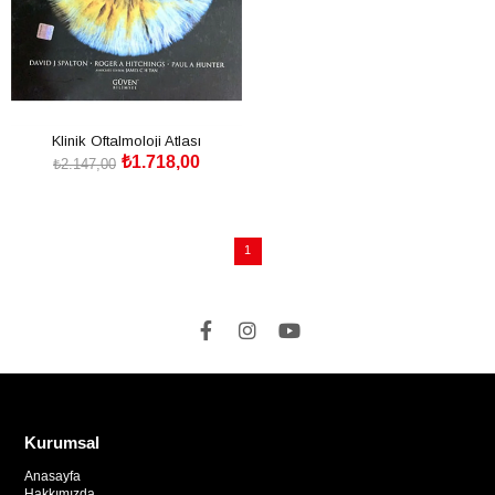
Klinik Oftalmoloji Atlası
₺1.718,00
₺2.147,00
SEPETE EKLE
1
Kurumsal
Anasayfa
Hakkımızda