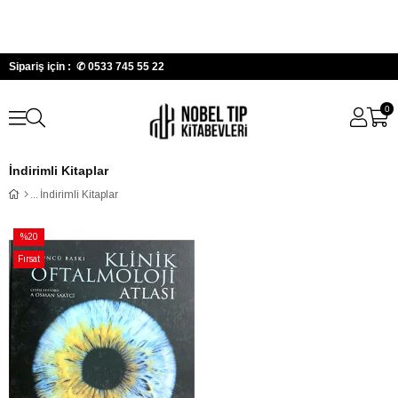
Sipariş için : ✆
0533 745 55 22
0
İndirimli Kitaplar
İndirimli Kitaplar
%20
İndirim
Fırsat
%20İndirim
Ürünü