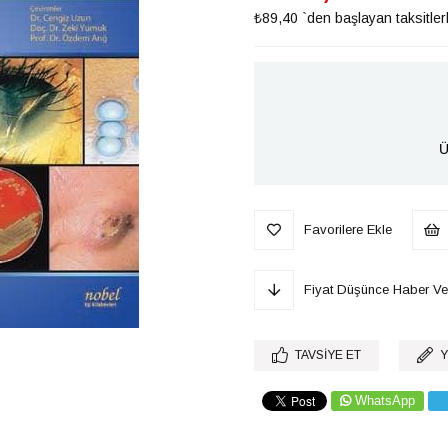
₺89,40
`den başlayan taksitler
Ü
Favorilere Ekle
Fiyat Düşünce Haber Ve
TAVSIYE ET
Y
WhatsApp