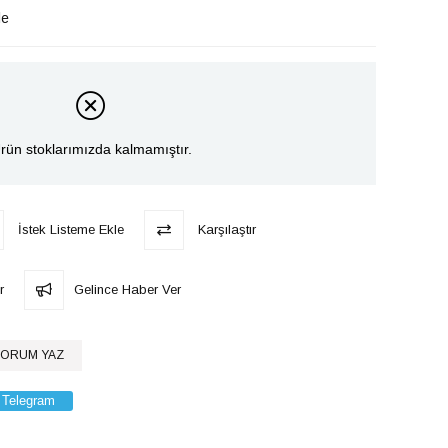
le
rün stoklarımızda kalmamıştır.
İstek Listeme Ekle
Karşılaştır
r
Gelince Haber Ver
ORUM YAZ
Telegram