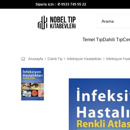
Sipariş için : ✆
0533 745 55 22
Temel Tıp
Dahili Tıp
Cer
Anasayfa
Dahili Tıp
İnfeksiyon Hastalıkları
İnfeksiyon Hasta