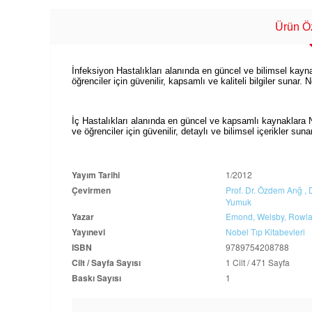
Ürün Öz
İnfeksiyon Hastalıkları alanında en güncel ve bilimsel kaynak
öğrenciler için güvenilir, kapsamlı ve kaliteli bilgiler sunar. 
İç Hastalıkları alanında en güncel ve kapsamlı kaynaklara Nobe
ve öğrenciler için güvenilir, detaylı ve bilimsel içerikler suna
Yayım Tarihi
1/2012
Çevirmen
Prof. Dr. Özdem Anğ ,
Yumuk
Yazar
Emond,
Welsby,
Rowl
Yayınevi
Nobel Tıp Kitabevleri
ISBN
9789754208788
Cilt / Sayfa Sayısı
1 Cilt / 471 Sayfa
Baskı Sayısı
1