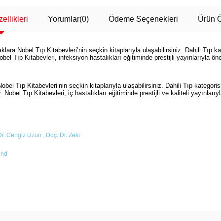
ellikleri
Yorumlar
(0)
Ödeme Seçenekleri
Ürün Ö
lara Nobel Tıp Kitabevleri’nin seçkin kitaplarıyla ulaşabilirsiniz. Dahili Tıp ka
Nobel Tıp Kitabevleri, infeksiyon hastalıkları eğitiminde prestijli yayınlarıyla ön
l Tıp Kitabevleri’nin seçkin kitaplarıyla ulaşabilirsiniz. Dahili Tıp kategorisi
r. Nobel Tıp Kitabevleri, iç hastalıkları eğitiminde prestijli ve kaliteli yayınlarıy
Dr. Cengiz Uzun ,
Doç. Dr. Zeki
and