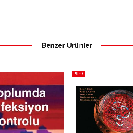
Benzer Ürünler
%20
İndirim
m
%20İndirim