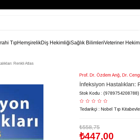
rahi Tıp
Hemşirelik
Diş Hekimliği
Sağlık Bilimleri
Veteriner Hekim
lıkları: Renkli Atlas
Prof. Dr. Özdem Anğ, Dr. Ceng
İnfeksiyon Hastalıkları: 
Stok Kodu
(9789754208788)
Tedarikçi
:
Nobel Tıp Kitabevle
₺558,75
₺447,00