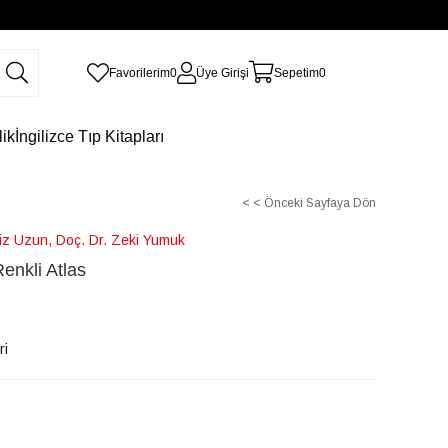
Favorilerim
0
Üye Girişi
Sepetim
0
lik
İngilizce Tıp Kitapları
< < Önceki Sayfaya Dön
iz Uzun, Doç. Dr. Zeki Yumuk
Renkli Atlas
ri