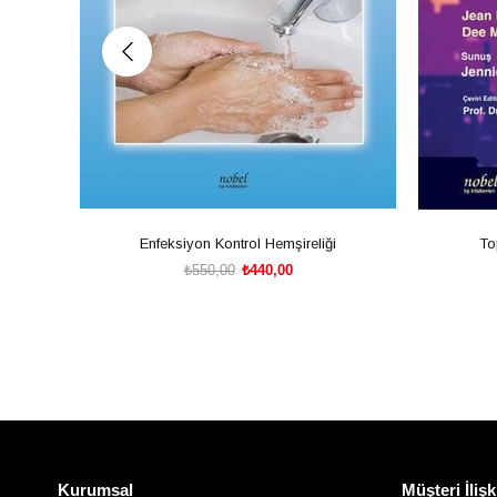
Enfeksiyon Kontrol Hemşireliği
To
₺550,00
₺440,00
SEPETE EKLE
Kurumsal
Müşteri İlişk