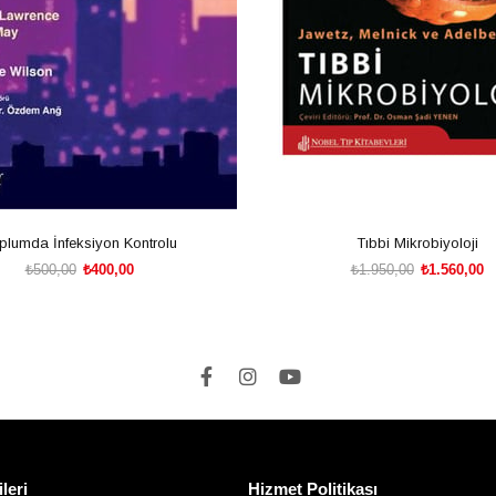
plumda İnfeksiyon Kontrolu
Tıbbi Mikrobiyoloji
₺500,00
₺400,00
₺1.950,00
₺1.560,00
SEPETE EKLE
SEPETE EKLE
ileri
Hizmet Politikası