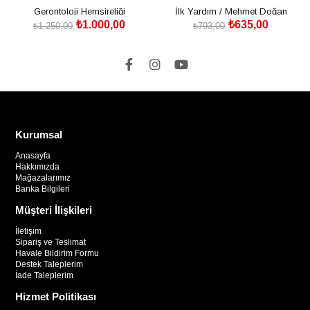
Gerontoloji Hemşireliği
İlk Yardım / Mehmet Doğan
₺1.000,00
₺635,00
₺1.250,00
₺793,00
SEPETE EKLE
SEPETE EKLE
Kurumsal
Anasayfa
Hakkımızda
Mağazalarımız
Banka Bilgileri
Müşteri İlişkileri
İletişim
Sipariş ve Teslimat
Havale Bildirim Formu
Destek Taleplerim
İade Taleplerim
Hizmet Politikası