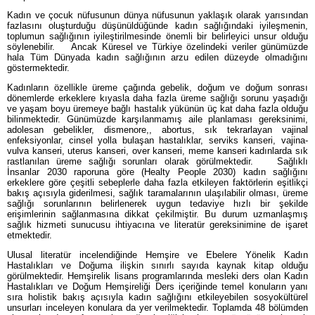
Kadın ve çocuk nüfusunun dünya nüfusunun yaklaşık olarak yarısından
fazlasını oluşturduğu düşünüldüğünde kadın sağlığındaki iyileşmenin,
toplumun sağlığının iyileştirilmesinde önemli bir belirleyici unsur olduğu
söylenebilir. Ancak Küresel ve Türkiye özelindeki veriler günümüzde
hala Tüm Dünyada kadın sağlığının arzu edilen düzeyde olmadığını
göstermektedir.
Kadınların özellikle üreme çağında gebelik, doğum ve doğum sonrası
dönemlerde erkeklere kıyasla daha fazla üreme sağlığı sorunu yaşadığı
ve yaşam boyu üremeye bağlı hastalık yükünün üç kat daha fazla olduğu
bilinmektedir. Günümüzde karşılanmamış aile planlaması gereksinimi,
adolesan gebelikler, dismenore,, abortus, sık tekrarlayan vajinal
enfeksiyonlar, cinsel yolla bulaşan hastalıklar, serviks kanseri, vajina-
vulva kanseri, uterus kanseri, over kanseri, meme kanseri kadınlarda sık
rastlanılan üreme sağlığı sorunları olarak görülmektedir. Sağlıklı
İnsanlar 2030 raporuna göre (Healty People 2030) kadın sağlığını
erkeklere göre çeşitli sebeplerle daha fazla etkileyen faktörlerin eşitlikçi
bakış açısıyla giderilmesi, sağlık taramalarının ulaşılabilir olması, üreme
sağlığı sorunlarının belirlenerek uygun tedaviye hızlı bir şekilde
erişimlerinin sağlanmasına dikkat çekilmiştir. Bu durum uzmanlaşmış
sağlık hizmeti sunucusu ihtiyacına ve literatür gereksinimine de işaret
etmektedir.
Ulusal literatür incelendiğinde Hemşire ve Ebelere Yönelik Kadın
Hastalıkları ve Doğuma ilişkin sınırlı sayıda kaynak kitap olduğu
görülmektedir. Hemşirelik lisans programlarında mesleki ders olan Kadın
Hastalıkları ve Doğum Hemşireliği Ders içeriğinde temel konuların yanı
sıra holistik bakış açısıyla kadın sağlığını etkileyebilen sosyokültürel
unsurları inceleyen konulara da yer verilmektedir. Toplamda 48 bölümden