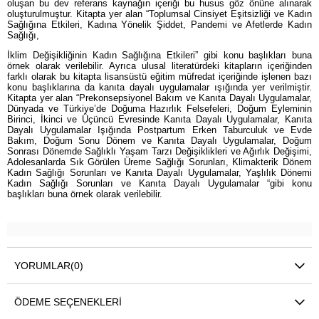
oluşan bu dev referans kaynağın içeriği bu husus göz önüne alınarak
oluşturulmuştur. Kitapta yer alan “Toplumsal Cinsiyet Eşitsizliği ve Kadın
Sağlığına Etkileri, Kadına Yönelik Şiddet, Pandemi ve Afetlerde Kadın
Sağlığı,
İklim Değişikliğinin Kadın Sağlığına Etkileri” gibi konu başlıkları buna
örnek olarak verilebilir. Ayrıca ulusal literatürdeki kitapların içeriğinden
farklı olarak bu kitapta lisansüstü eğitim müfredat içeriğinde işlenen bazı
konu başlıklarına da kanıta dayalı uygulamalar ışığında yer verilmiştir.
Kitapta yer alan “Prekonsepsiyonel Bakım ve Kanıta Dayalı Uygulamalar,
Dünyada ve Türkiye’de Doğuma Hazırlık Felsefeleri, Doğum Eyleminin
Birinci, İkinci ve Üçüncü Evresinde Kanıta Dayalı Uygulamalar, Kanıta
Dayalı Uygulamalar Işığında Postpartum Erken Taburculuk ve Evde
Bakım, Doğum Sonu Dönem ve Kanıta Dayalı Uygulamalar, Doğum
Sonrası Dönemde Sağlıklı Yaşam Tarzı Değişiklikleri ve Ağırlık Değişimi,
Adolesanlarda Sık Görülen Üreme Sağlığı Sorunları, Klimakterik Dönem
Kadın Sağlığı Sorunları ve Kanıta Dayalı Uygulamalar, Yaşlılık Dönemi
Kadın Sağlığı Sorunları ve Kanıta Dayalı Uygulamalar “gibi konu
başlıkları buna örnek olarak verilebilir.
YORUMLAR
(0)
ÖDEME SEÇENEKLERI