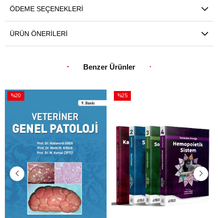
ÖDEME SEÇENEKLERI
ÜRÜN ÖNERILERI
Benzer Ürünler
%20
%25
İndirim
İndirim
%20İndirim
%25İndirim