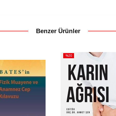
Benzer Ürünler
%20
İndirim
m
%20İndirim