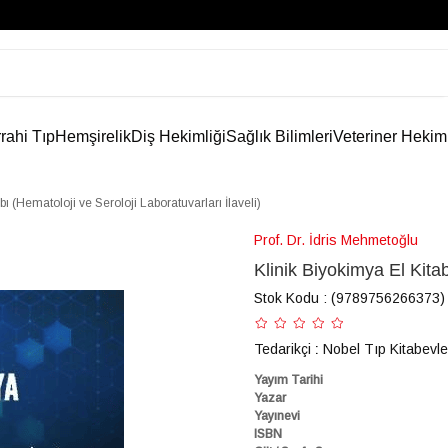
rahi Tıp
Hemşirelik
Diş Hekimliği
Sağlık Bilimleri
Veteriner Hekim
bı (Hematoloji ve Seroloji Laboratuvarları İlaveli)
Prof. Dr. İdris Mehmetoğlu
Klinik Biyokimya El Kitab
Stok Kodu
(9789756266373)
Tedarikçi
:
Nobel Tıp Kitabevle
Yayım Tarihi
Yazar
Yayınevi
ISBN