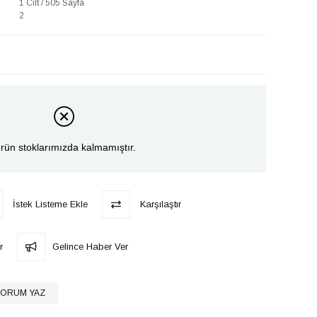
1 Cilt / 505 Sayfa
2
rün stoklarımızda kalmamıştır.
İstek Listeme Ekle
Karşılaştır
r
Gelince Haber Ver
ORUM YAZ