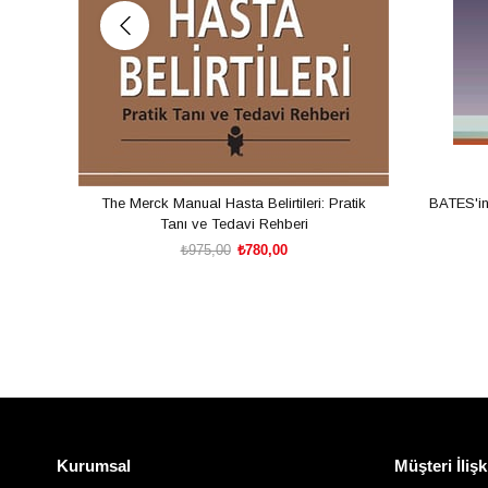
The Merck Manual Hasta Belirtileri: Pratik
BATES'i
Tanı ve Tedavi Rehberi
₺975,00
₺780,00
SEPETE EKLE
Kurumsal
Müşteri İlişk