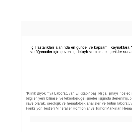
İç Hastalıkları alanında en güncel ve kapsamlı kaynaklara Nobe
ve öğrenciler için güvenilir, detaylı ve bilimsel içerikler suna
“Klinik Biyokimya Laboratuvarı El Kitabı“ başlıklı çalışmayı incel
bilgiler, yeni bilimsel ve teknolojik gelişmeler ışığında derlenmiş, 
ilave olarak, serolojik ve hematolojik analizler ve bütün laboratu
Fonksiyon Testleri Mineraller Hormonlar ve Tümör Markırları Hemat