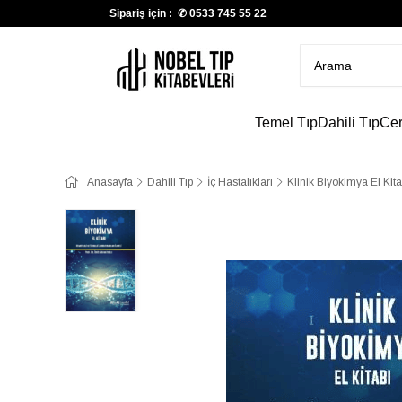
Sipariş için : ✆
0533 745 55 22
Temel Tıp
Dahili Tıp
Cer
Anasayfa
Dahili Tıp
İç Hastalıkları
Klinik Biyokimya El Kita