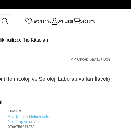
Favorilerim
0
Üye Girişi
Sepetim
0
lik
İngilizce Tıp Kitapları
< < Önceki Sayfaya Dön
ı (Hematoloji ve Seroloji Laboratuvarları İlaveli)
ri
10/2019
Prof. Dr. İdris Mehmetoğlu
Nobel Tıp Kitabevleri
9789756266373