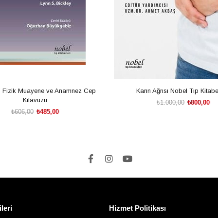
n Fizik Muayene ve Anamnez Cep
Karın Ağrısı Nobel Tıp Kitabe
Kılavuzu
₺1.000,00
₺800,00
₺606,00
₺485,00
SEPETE EKLE
SEPETE EKLE
ileri
Hizmet Politikası