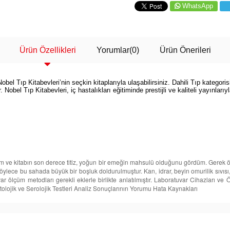
WhatsApp
Ürün Özellikleri
Yorumlar
(0)
Ürün Önerileri
l Tıp Kitabevleri’nin seçkin kitaplarıyla ulaşabilirsiniz. Dahili Tıp kategorisi
r. Nobel Tıp Kitabevleri, iç hastalıkları eğitiminde prestijli ve kaliteli yayınlarıy
edim ve kitabın son derece titiz, yoğun bir emeğin mahsulü olduğunu gördüm. Gerek ö
böylece bu sahada büyük bir boşluk doldurulmuştur. Kan, idrar, beyin omurilik sıvısı, h
var ölçüm metodları gerekli eklerle birlikte anlatılmıştır. Laboratuvar Cihazları v
olojik ve Serolojik Testleri Analiz Sonuçlarının Yorumu Hata Kaynakları