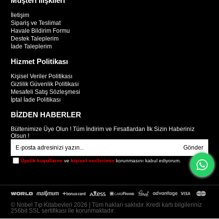
Müşteri İlişkileri
İletişim
Sipariş ve Teslimat
Havale Bildirim Formu
Destek Taleplerim
İade Taleplerim
Hizmet Politikası
Kişisel Veriler Politikası
Gizlilik Güvenlik Politikası
Mesafeli Satış Sözleşmesi
İptal İade Politikası
BİZDEN HABERLER
Bültenimize Üye Olun ! Tüm İndirim ve Fırsatlardan İlk Sizin Haberiniz
Olsun !
Gönder
Üyelik koşullarını
ve
kişisel verilerimin
korunmasını kabul ediyorum.
© Nobel Tıp Kitabevleri 2026 | Tüm hakları saklıdır. Kredi kartı bilgileriniz
256bit SSL sertifikası ile korunmaktadır.