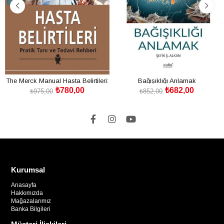
The Merck Manual Hasta Belirtileri:
Bağışıklığı Anlamak
₺780,00
₺682,00
Pratik Tanı ve Tedavi Rehberi
₺975,00
₺852,00
SEPETE EKLE
SEPETE EKLE
Kurumsal
Anasayfa
Hakkımızda
Mağazalarımız
Banka Bilgileri