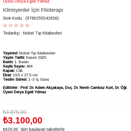
Üyesi Derya Egeli Yılmaz
Klinisyenler İçin Fitoterapi
Stok Kodu
(9786255542656)
Tedarikçi
:
Nobel Tıp Kitabevleri
Yayınevi:
Nobel Tıp Kitabevleri
Yayım Tarihi:
Kasım 2025
Baskı:
1. Baskı
Sayfa Sayısı:
464
Kapak:
Citli
Ebat:
19,5 x 27,5 cm
Teslim Süresi:
1–3 İş Günü
Editörler : Prof. Dr. Adem Akçakaya, Doç. Dr. Nevin Cambaz Kurt, Dr. Öğr.
Üyesi Derya Egeli Yılmaz
₺3.875,00
₺3.100,00
₺620,00
`den başlayan taksitlerle