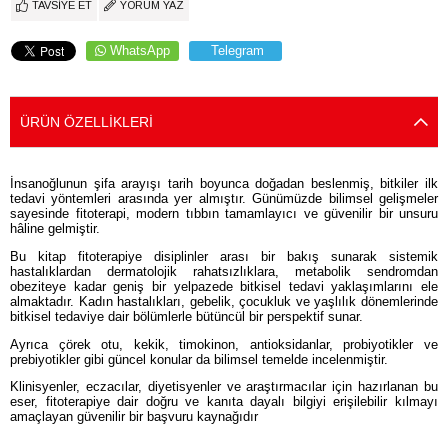
TAVSIYE ET
YORUM YAZ
WhatsApp
Telegram
ÜRÜN ÖZELLIKLERI
İnsanoğlunun şifa arayışı tarih boyunca doğadan beslenmiş, bitkiler ilk
tedavi yöntemleri arasında yer almıştır. Günümüzde bilimsel gelişmeler
sayesinde fitoterapi, modern tıbbın tamamlayıcı ve güvenilir bir unsuru
hâline gelmiştir.
Bu kitap fitoterapiye disiplinler arası bir bakış sunarak sistemik
hastalıklardan dermatolojik rahatsızlıklara, metabolik sendromdan
obeziteye kadar geniş bir yelpazede bitkisel tedavi yaklaşımlarını ele
almaktadır. Kadın hastalıkları, gebelik, çocukluk ve yaşlılık dönemlerinde
bitkisel tedaviye dair bölümlerle bütüncül bir perspektif sunar.
Ayrıca çörek otu, kekik, timokinon, antioksidanlar, probiyotikler ve
prebiyotikler gibi güncel konular da bilimsel temelde incelenmiştir.
Klinisyenler, eczacılar, diyetisyenler ve araştırmacılar için hazırlanan bu
eser, fitoterapiye dair doğru ve kanıta dayalı bilgiyi erişilebilir kılmayı
amaçlayan güvenilir bir başvuru kaynağıdır