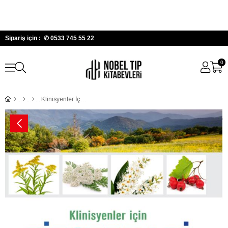
Sipariş için : ✆
0533 745 55 22
0
Klinisyenler İçin Fitoterapi