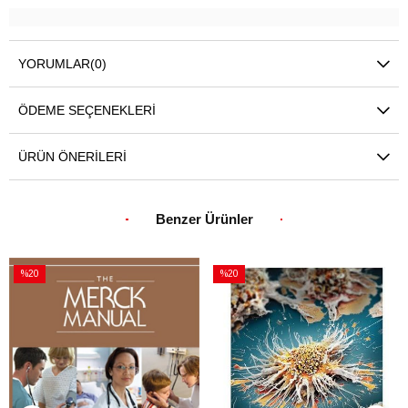
YORUMLAR
(0)
ÖDEME SEÇENEKLERI
ÜRÜN ÖNERILERI
Benzer Ürünler
%20
%20
İndirim
İndirim
%20İndirim
%20İndirim