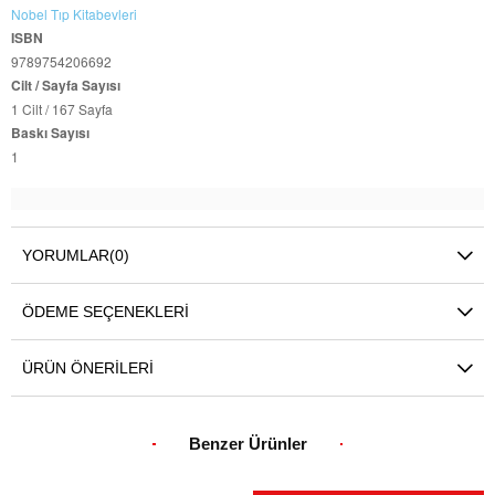
Nobel Tıp Kitabevleri
ISBN
9789754206692
Cilt / Sayfa Sayısı
1 Cilt / 167 Sayfa
Baskı Sayısı
1
YORUMLAR
(0)
ÖDEME SEÇENEKLERI
ÜRÜN ÖNERILERI
Benzer Ürünler