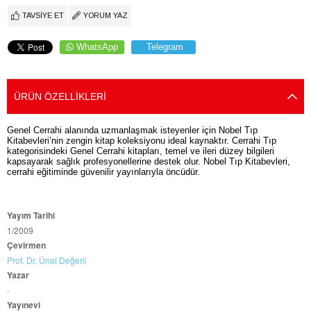
TAVSIYE ET
YORUM YAZ
WhatsApp
Telegram
ÜRÜN ÖZELLIKLERI
Genel Cerrahi alanında uzmanlaşmak isteyenler için Nobel Tıp
Kitabevleri’nin zengin kitap koleksiyonu ideal kaynaktır. Cerrahi Tıp
kategorisindeki Genel Cerrahi kitapları, temel ve ileri düzey bilgileri
kapsayarak sağlık profesyonellerine destek olur. Nobel Tıp Kitabevleri,
cerrahi eğitiminde güvenilir yayınlarıyla öncüdür.
Yayım Tarihi
1/2009
Çevirmen
Prof. Dr. Ünal Değerli
Yazar
-
Yayınevi