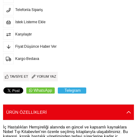
Telefonla Sipariş
İstek Listeme Ekle
Karşılaştır
Fiyat Düşünce Haber Ver
Kargo Bedava
TAVSIYE ET
YORUM YAZ
WhatsApp
Telegram
ÜRÜN ÖZELLIKLERI
İç Hastalıkları Hemşireliği alanında en güncel ve kapsamlı kaynaklara
Nobel Tıp Kitabevleri’nin özenle seçilmiş kitaplarıyla ulaşabilirsiniz. Bu
kategori, kronik hastalık yönetiminden tedavi süreçlerine kadar iç