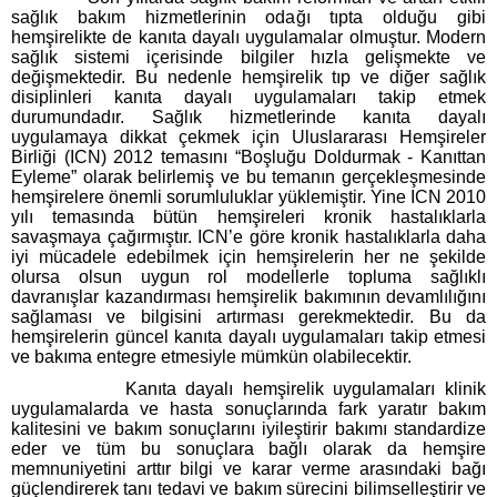
sağlık bakım hizmetlerinin odağı tıpta olduğu gibi
hemşirelikte de kanıta dayalı uygulamalar olmuştur. Modern
sağlık sistemi içerisinde bilgiler hızla gelişmekte ve
değişmektedir. Bu nedenle hemşirelik tıp ve diğer sağlık
disiplinleri kanıta dayalı uygulamaları takip etmek
durumundadır. Sağlık hizmetlerinde kanıta dayalı
uygulamaya dikkat çekmek için Uluslararası Hemşireler
Birliği (ICN) 2012 temasını “Boşluğu Doldurmak - Kanıttan
Eyleme” olarak belirlemiş ve bu temanın gerçekleşmesinde
hemşirelere önemli sorumluluklar yüklemiştir. Yine ICN 2010
yılı temasında bütün hemşireleri kronik hastalıklarla
savaşmaya çağırmıştır. ICN’e göre kronik hastalıklarla daha
iyi mücadele edebilmek için hemşirelerin her ne şekilde
olursa olsun uygun rol modellerle topluma sağlıklı
davranışlar kazandırması hemşirelik bakımının devamlılığını
sağlaması ve bilgisini artırması gerekmektedir. Bu da
hemşirelerin güncel kanıta dayalı uygulamaları takip etmesi
ve bakıma entegre etmesiyle mümkün olabilecektir.
Kanıta dayalı hemşirelik uygulamaları klinik
uygulamalarda ve hasta sonuçlarında fark yaratır bakım
kalitesini ve bakım sonuçlarını iyileştirir bakımı standardize
eder ve tüm bu sonuçlara bağlı olarak da hemşire
memnuniyetini arttır bilgi ve karar verme arasındaki bağı
güçlendirerek tanı tedavi ve bakım sürecini bilimselleştirir ve