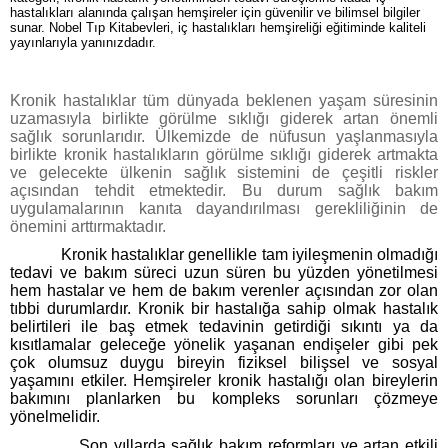
hastalıkları alanında çalışan hemşireler için güvenilir ve bilimsel bilgiler
sunar. Nobel Tıp Kitabevleri, iç hastalıkları hemşireliği eğitiminde kaliteli
yayınlarıyla yanınızdadır.
Kronik hastalıklar tüm dünyada beklenen yaşam süresinin
uzamasıyla birlikte görülme sıklığı giderek artan önemli
sağlık sorunlarıdır. Ülkemizde de nüfusun yaşlanmasıyla
birlikte kronik hastalıkların görülme sıklığı giderek artmakta
ve gelecekte ülkenin sağlık sistemini de çeşitli riskler
açısından tehdit etmektedir. Bu durum sağlık bakım
uygulamalarının kanıta dayandırılması gerekliliğinin de
önemini arttırmaktadır.
Kronik hastalıklar genellikle tam iyileşmenin olmadığı
tedavi ve bakım süreci uzun süren bu yüzden yönetilmesi
hem hastalar ve hem de bakım verenler açısından zor olan
tıbbi durumlardır. Kronik bir hastalığa sahip olmak hastalık
belirtileri ile baş etmek tedavinin getirdiği sıkıntı ya da
kısıtlamalar geleceğe yönelik yaşanan endişeler gibi pek
çok olumsuz duygu bireyin fiziksel bilişsel ve sosyal
yaşamını etkiler. Hemşireler kronik hastalığı olan bireylerin
bakımını planlarken bu kompleks sorunları çözmeye
yönelmelidir.
Son yıllarda sağlık bakım reformları ve artan etkili