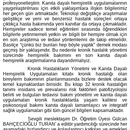
profesyonelleştirir. Kanıta dayalı hemşirelik uygulamalarının
yaygınlaştırılması için etkili yaklaşımlara ilişkin bilgilerimiz
her geçen gün artmaktadır. Teknoloji değiştikçe araştırmalar
geliştikçe ve yeni ve benzersiz hastalık süreçleri ortaya
çıktıkça hasta bakımında yeni kanıtlar da ortaya çıkmaktadır.
Hemşireler sadece temel eğitimleri sırasında öğrendikleri
bilgilerle yetinmemeli yetkin ve bilgili bir hemşire olmak için
en son araştırma ve tedavi yöntemlerini de takip etmelidir.
Basitçe “çünkü biz bunları hep böyle yaptık” demek modası
geçmiş bir yaklaşımdır. Bu nedenle kronik hastalık yönetimi
sürecinde hemşirelik bakımını en son kanıta dayalı
hemşirelik araştırmalarına dayandırmalıyız.
Kronik Hastalıkların Yönetimi ve Kanıta Dayalı
Hemşirelik Uygulamaları kitabı kronik hastalığı olan
bireylerin bakımının planlanmasında bizlere destek olacak
temel kaynaklardan birisidir. Bu kitap 32 kronik hastalığın
tanımı insidans ve prevalansı risk faktörleri patofizyolojisi
belirti ve bulguları tedavisi bakım yönetimi ve kanıta dayalı
uygulamaları kronik hastalıklarda yaşam kalitesi ve
psikososyal bakımı kanıta dayalı tamamlayıcı ve integratif
sağlık uygulamaları gibi tüm güncel bilgileri kapsamaktadır.
Sevgili meslektaşım Dr. Öğretim Üyesi Gülcan
BAHÇECİOĞLU TURAN’ a editör yardımcılığı sürecinde her
aşamadaki hızlandırıcı ve kolaylaştırıcı katkıları ve emekleri