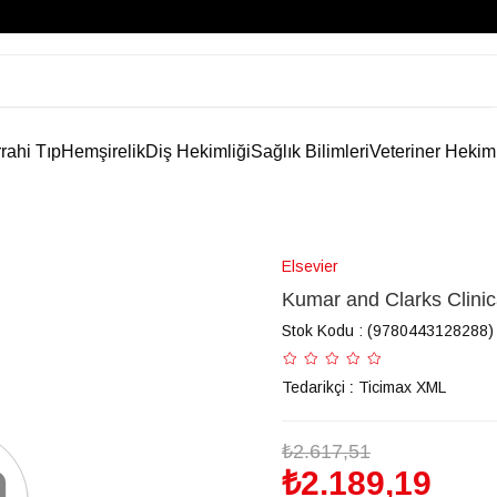
rahi Tıp
Hemşirelik
Diş Hekimliği
Sağlık Bilimleri
Veteriner Hekim
Elsevier
Kumar and Clarks Clinic
Stok Kodu
(9780443128288)
Tedarikçi
:
Ticimax XML
₺2.617,51
₺2.189,19