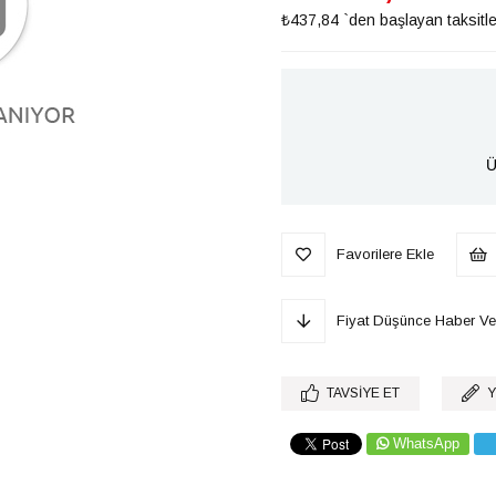
₺437,84
`den başlayan taksitle
Ü
Favorilere Ekle
Fiyat Düşünce Haber Ve
TAVSIYE ET
Y
WhatsApp