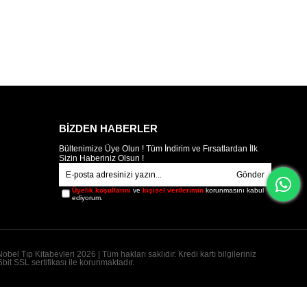
BİZDEN HABERLER
Bültenimize Üye Olun ! Tüm İndirim ve Fırsatlardan İlk
Sizin Haberiniz Olsun !
Gönder
Üyelik koşullarını
ve
kişisel verilerimin
korunmasını kabul
ediyorum.
obel Tıp Kitabevleri 2026 | Tüm hakları saklıdır. Kredi kartı bilgileriniz
bit SSL sertifikası ile korunmaktadır.