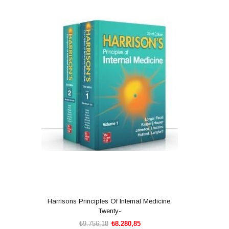
%15İndirim
Harrisons Principles Of Internal Medicine,
Twenty-
₺9.756,18
₺8.280,85