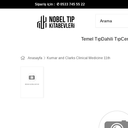
Sipariş için : ✆
0533 745 55 22
Temel Tıp
Dahili Tıp
Cer
Anasayfa
Kumar and Clarks Clinical Medicine 11th