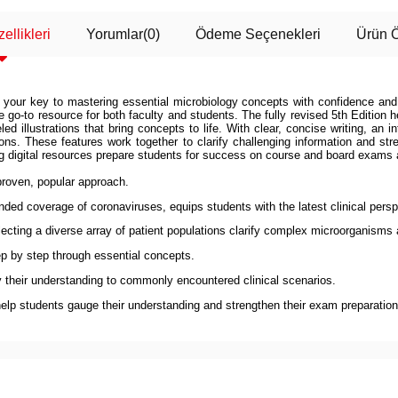
ellikleri
Yorumlar
(0)
Ödeme Seçenekleri
Ürün Ö
s your key to mastering essential microbiology concepts with confidence and e
go-to resource for both faculty and students. The fully revised 5th Edition h
ed illustrations that bring concepts to life. With clear, concise writing, an 
uations. These features work together to clarify challenging information and 
ng digital resources prepare students for success on course and board exams
proven, popular approach.
d coverage of coronaviruses, equips students with the latest clinical persp
lecting a diverse array of patient populations clarify complex microorganis
p by step through essential concepts.
y their understanding to commonly encountered clinical scenarios.
p students gauge their understanding and strengthen their exam preparation