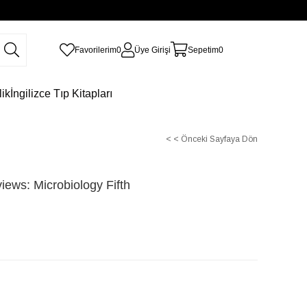
Favorilerim
0
Üye Girişi
Sepetim
0
lik
İngilizce Tıp Kitapları
< < Önceki Sayfaya Dön
views: Microbiology Fifth