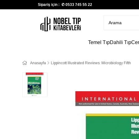
Sipariş için : ✆
0533 745 55 22
Temel Tıp
Dahili Tıp
Cer
Anasayfa
Lippincott Illustrated Reviews: Microbiology Fifth