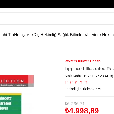
rahi Tıp
Hemşirelik
Diş Hekimliği
Sağlık Bilimleri
Veteriner Hekim
Wolters Kluwer Health
Lippincott Illustrated Re
Stok Kodu
(9781975233419)
Tedarikçi
:
Ticimax XML
₺6.236,71
₺4.998,89