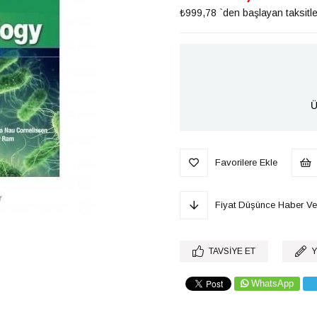
₺999,78
`den başlayan taksitle
Ü
Favorilere Ekle
Fiyat Düşünce Haber Ve
TAVSIYE ET
Y
WhatsApp