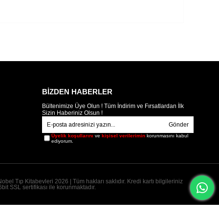
BİZDEN HABERLER
Bültenimize Üye Olun ! Tüm İndirim ve Fırsatlardan İlk
Sizin Haberiniz Olsun !
Gönder
Üyelik koşullarını
ve
kişisel verilerimin
korunmasını kabul
ediyorum.
obel Tıp Kitabevleri 2026 | Tüm hakları saklıdır. Kredi kartı bilgileriniz
bit SSL sertifikası ile korunmaktadır.