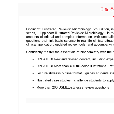
Ürün Öz
Lippincott Illustrated Reviews: Microbiology, 5th Edition, i
series, Lippincott Illustrated Reviews: Microbiology is the 
amounts of critical and complex information, with unparallel
questions that link basic science to real-life clinical sit
clinical application, updated review tools, and accompanyi
Confidently master the essentials of biochemistry with the 
UPDATED! New and revised content, including expande
UPDATED! More than 400 full-color illustrations ref
Lecture-stylesss outline format guides students ste
Illustrated case studies challenge students to appl
More than 200 USMLE-stylesss review questions hel