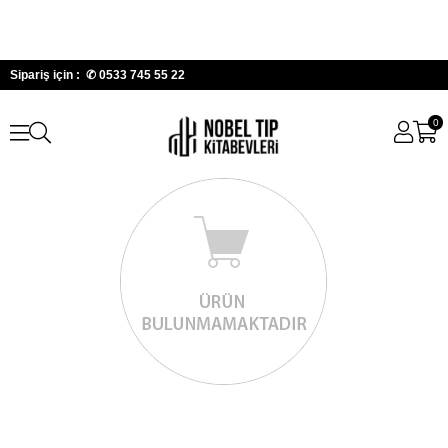
Sipariş için : ✆
0533 745 55 22
0