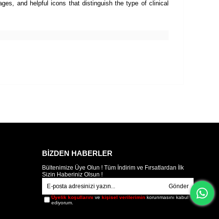
es, and helpful icons that distinguish the type of clinical
BİZDEN HABERLER
Bültenimize Üye Olun ! Tüm İndirim ve Fırsatlardan İlk
Sizin Haberiniz Olsun !
Gönder
Üyelik koşullarını
ve
kişisel verilerimin
korunmasını kabul
ediyorum.