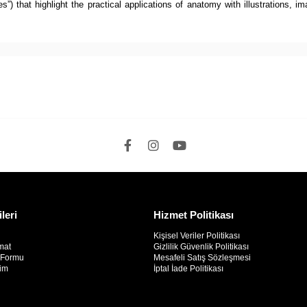
that highlight the practical applications of anatomy with illustrations, imag
ileri
Hizmet Politikası
Kişisel Veriler Politikası
mat
Gizlilik Güvenlik Politikası
m Formu
Mesafeli Satış Sözleşmesi
rim
İptal İade Politikası