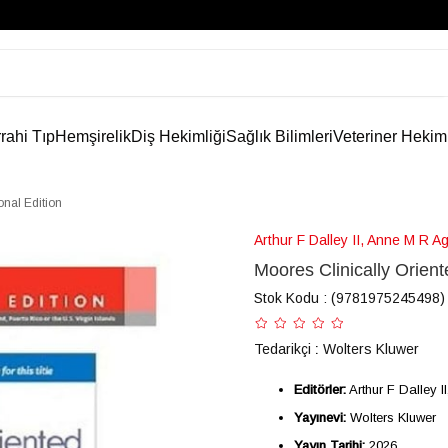
rahi Tıp
Hemşirelik
Diş Hekimliği
Sağlık Bilimleri
Veteriner Hekim
onal Edition
Arthur F Dalley II, Anne M R A
Moores Clinically Orient
Stok Kodu
(9781975245498)
Tedarikçi
:
Wolters Kluwer
Editörler:
Arthur F Dalley I
Yayınevi:
Wolters Kluwer
Yayın Tarihi:
2026