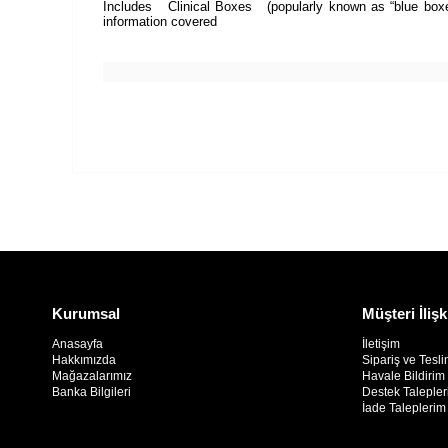
Includes Clinical Boxes (popularly known as “blue boxes”) 
information covered
Kurumsal
Müşteri İlişk
Anasayfa
İletişim
Hakkımızda
Sipariş ve Tesli
Mağazalarımız
Havale Bildiri
Banka Bilgileri
Destek Taleple
İade Taleplerim