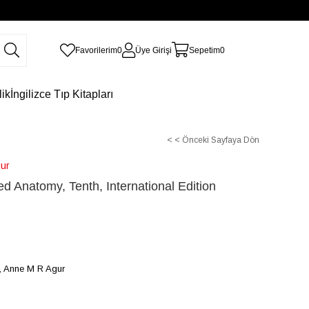
Favorilerim
0
Üye Girişi
Sepetim
0
lik
İngilizce Tıp Kitapları
< < Önceki Sayfaya Dön
gur
ed Anatomy, Tenth, International Edition
I, Anne M R Agur