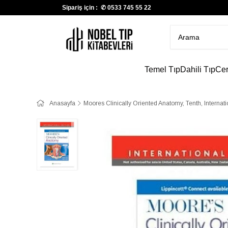
Sipariş için : ✆
0533 745 55 22
Temel Tıp
Dahili Tıp
Cer
Anasayfa
Moores Clinically Oriented Anatomy, Tenth, Internati