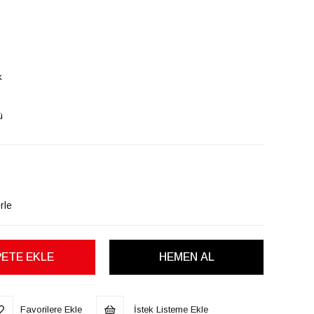
k
ü
rle
Favorilere Ekle
İstek Listeme Ekle