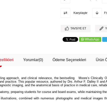
Karşılaştır
F
TAVSIYE ET
Y
WhatsApp
ellikleri
Yorumlar
(0)
Ödeme Seçenekleri
Ürün Ö
ing approach, and clinical relevance, the bestselling Moore’s Clinically Or
and practice. This popular resource, authored by Drs. Arthur F. Dalley II and 
iagnostic imaging, and the anatomical basis of practice in medical care, rehabi
anatomy, preparing students for course and board exams, while maintaining the 
illustrations, combined with numerous photographs and medical images th