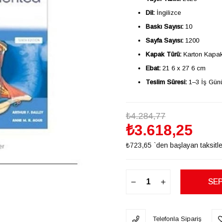
Dil:
İngilizce
Baskı Sayısı:
10
Sayfa Sayısı:
1200
Kapak Türü:
Karton Kapa
Ebat:
21 6 x 27 6 cm
Teslim Süresi:
1–3 İş Gün
₺4.284,77
₺3.618,25
₺723,65
`den başlayan taksitle
Telefonla Sipariş