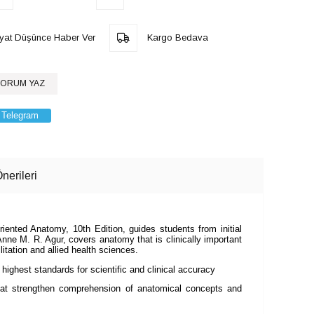
iyat Düşünce Haber Ver
Kargo Bedava
ORUM YAZ
Telegram
nerileri
iented Anatomy, 10th Edition, guides students from initial
Anne M. R. Agur, covers anatomy that is clinically important
litation and allied health sciences.
highest standards for scientific and clinical accuracy
at strengthen comprehension of anatomical concepts and