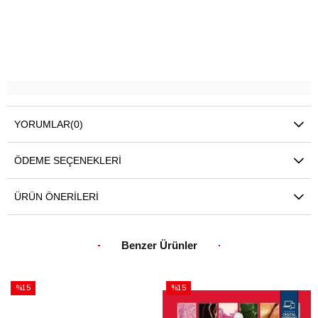
YORUMLAR
(0)
ÖDEME SEÇENEKLERI
ÜRÜN ÖNERILERI
Benzer Ürünler
%15
%15
İndirim
İndirim
%15İndirim
%15İndirim