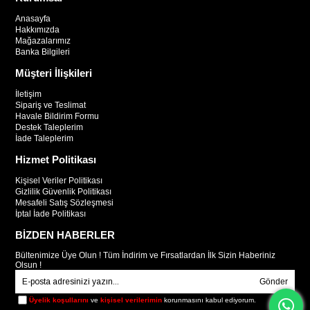
Anasayfa
Hakkımızda
Mağazalarımız
Banka Bilgileri
Müşteri İlişkileri
İletişim
Sipariş ve Teslimat
Havale Bildirim Formu
Destek Taleplerim
İade Taleplerim
Hizmet Politikası
Kişisel Veriler Politikası
Gizlilik Güvenlik Politikası
Mesafeli Satış Sözleşmesi
İptal İade Politikası
BİZDEN HABERLER
Bültenimize Üye Olun ! Tüm İndirim ve Fırsatlardan İlk Sizin Haberiniz
Olsun !
Gönder
Üyelik koşullarını
ve
kişisel verilerimin
korunmasını kabul ediyorum.