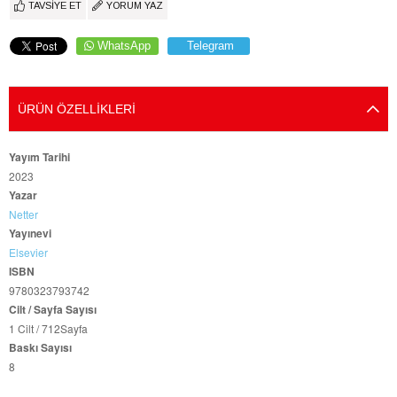
TAVSIYE ET
YORUM YAZ
WhatsApp
Telegram
ÜRÜN ÖZELLIKLERI
Yayım Tarihi
2023
Yazar
Netter
Yayınevi
Elsevier
ISBN
9780323793742
Cilt / Sayfa Sayısı
1 Cilt / 712Sayfa
Baskı Sayısı
8