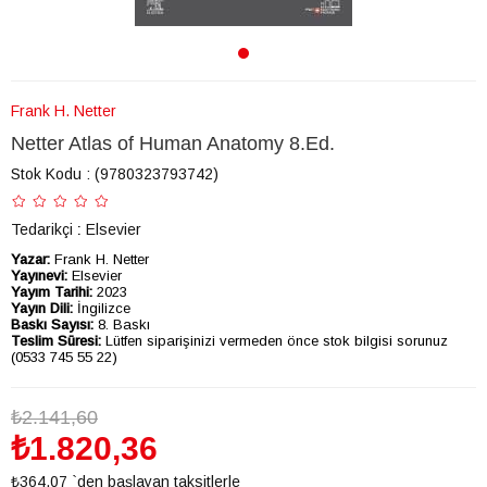
Frank H. Netter
Netter Atlas of Human Anatomy 8.Ed.
Stok Kodu
(9780323793742)
Tedarikçi
:
Elsevier
Yazar:
Frank H. Netter
Yayınevi:
Elsevier
Yayım Tarihi:
2023
Yayın Dili:
İngilizce
Baskı Sayısı:
8. Baskı
Teslim Süresi:
Lütfen siparişinizi vermeden önce stok bilgisi sorunuz
(0533 745 55 22)
₺2.141,60
₺1.820,36
₺364,07
`den başlayan taksitlerle