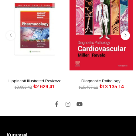
Lippincott Illustrated Reviews:
Diagnostic Pathology:
₺2.629,41
₺13.135,14
Pharmacology
Cardiovascular
₺3.093,42
₺15.467,11
SEPETE EKLE
SEPETE EKLE
Kurumsal