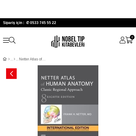
Sipariş için : ✆
0533 745 55 22
0
Netter Atlas of Human Anatomy 8.Ed.