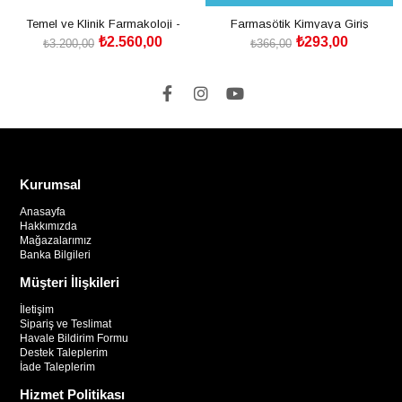
Temel ve Klinik Farmakoloji -
Farmasötik Kimyaya Giriş
₺2.560,00
₺293,00
Katzung
₺3.200,00
₺366,00
SEPETE EKLE
SEPETE EKLE
Kurumsal
Anasayfa
Hakkımızda
Mağazalarımız
Banka Bilgileri
Müşteri İlişkileri
İletişim
Sipariş ve Teslimat
Havale Bildirim Formu
Destek Taleplerim
İade Taleplerim
Hizmet Politikası