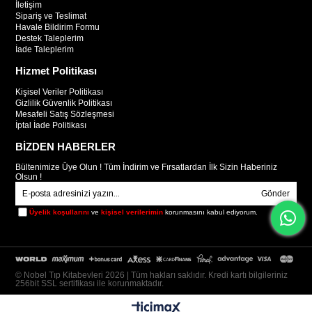
İletişim
Sipariş ve Teslimat
Havale Bildirim Formu
Destek Taleplerim
İade Taleplerim
Hizmet Politikası
Kişisel Veriler Politikası
Gizlilik Güvenlik Politikası
Mesafeli Satış Sözleşmesi
İptal İade Politikası
BİZDEN HABERLER
Bültenimize Üye Olun ! Tüm İndirim ve Fırsatlardan İlk Sizin Haberiniz
Olsun !
Gönder
Üyelik koşullarını
ve
kişisel verilerimin
korunmasını kabul ediyorum.
© Nobel Tıp Kitabevleri 2026 | Tüm hakları saklıdır. Kredi kartı bilgileriniz
256bit SSL sertifikası ile korunmaktadır.