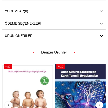
YORUMLAR
(0)
ÖDEME SEÇENEKLERI
ÜRÜN ÖNERILERI
Benzer Ürünler
%20
%20
İndirim
İndirim
%20İndirim
%20İndirim