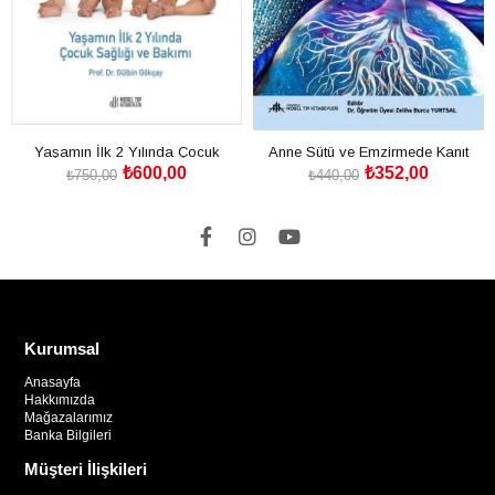
Yaşamın İlk 2 Yılında Çocuk
Anne Sütü ve Emzirmede Kanıt
₺600,00
₺352,00
Sağlığı ve Bakımı: Mutlu, Sağlıklı ve
Temelli Uygulamalar
₺750,00
₺440,00
SEPETE EKLE
SEPETE EKLE
akıllı bir çocuk yetiştirmek için
Kurumsal
Anasayfa
Hakkımızda
Mağazalarımız
Banka Bilgileri
Müşteri İlişkileri