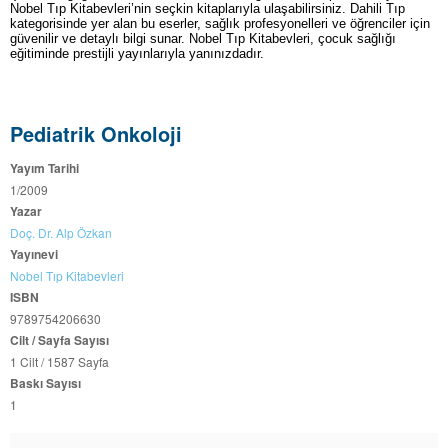
Nobel Tıp Kitabevleri’nin seçkin kitaplarıyla ulaşabilirsiniz. Dahili Tıp
kategorisinde yer alan bu eserler, sağlık profesyonelleri ve öğrenciler için
güvenilir ve detaylı bilgi sunar. Nobel Tıp Kitabevleri, çocuk sağlığı
eğitiminde prestijli yayınlarıyla yanınızdadır.
Pediatrik Onkoloji
Yayım Tarihi
1/2009
Yazar
Doç. Dr. Alp Özkan
Yayınevi
Nobel Tıp Kitabevleri
ISBN
9789754206630
Cilt / Sayfa Sayısı
1 Cilt / 1587 Sayfa
Baskı Sayısı
1