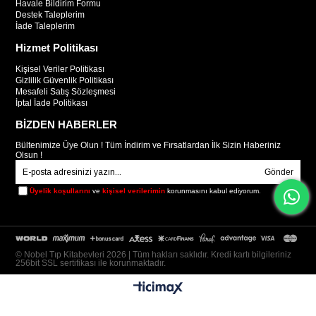
Havale Bildirim Formu
Destek Taleplerim
İade Taleplerim
Hizmet Politikası
Kişisel Veriler Politikası
Gizlilik Güvenlik Politikası
Mesafeli Satış Sözleşmesi
İptal İade Politikası
BİZDEN HABERLER
Bültenimize Üye Olun ! Tüm İndirim ve Fırsatlardan İlk Sizin Haberiniz
Olsun !
Gönder
Üyelik koşullarını
ve
kişisel verilerimin
korunmasını kabul ediyorum.
© Nobel Tıp Kitabevleri 2026 | Tüm hakları saklıdır. Kredi kartı bilgileriniz
256bit SSL sertifikası ile korunmaktadır.