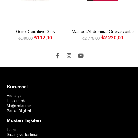
Genel Cerrahiye Giriş
Maingot Abdominal Operasyonlar
₺112,00
₺2.220,00
₺140,00
₺2.775,00
SEPETE EKLE
SEPETE EKLE
Kurumsal
Anasayfa
Hakkımızda
Mağazalarımız
Banka Bilgileri
Müşteri İlişkileri
İletişim
Sipariş ve Teslimat