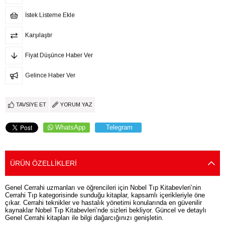
İstek Listeme Ekle
Karşılaştır
Fiyat Düşünce Haber Ver
Gelince Haber Ver
TAVSIYE ET
YORUM YAZ
WhatsApp
Telegram
ÜRÜN ÖZELLIKLERI
Genel Cerrahi uzmanları ve öğrencileri için Nobel Tıp Kitabevleri’nin
Cerrahi Tıp kategorisinde sunduğu kitaplar, kapsamlı içerikleriyle öne
çıkar. Cerrahi teknikler ve hastalık yönetimi konularında en güvenilir
kaynaklar Nobel Tıp Kitabevleri’nde sizleri bekliyor. Güncel ve detaylı
Genel Cerrahi kitapları ile bilgi dağarcığınızı genişletin.