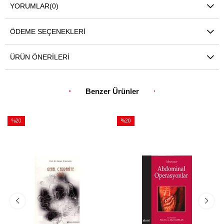
YORUMLAR
(0)
ÖDEME SEÇENEKLERI
ÜRÜN ÖNERILERI
Benzer Ürünler
%20
%20
İndirim
İndirim
%20İndirim
%20İndirim