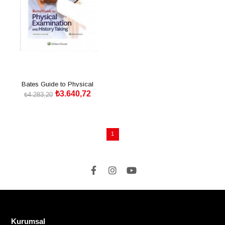
Bates Guide to Physical
₺3.640,72
Examination and Hist 13th
₺4.283,20
SEPETE EKLE
1
Kurumsal