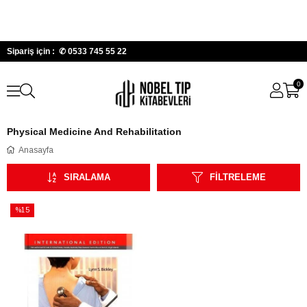
Sipariş için : ✆
0533 745 55 22
0
Physical Medicine And Rehabilitation
Anasayfa
SIRALAMA
FILTRELEME
%15
İndirim
%15İndirim