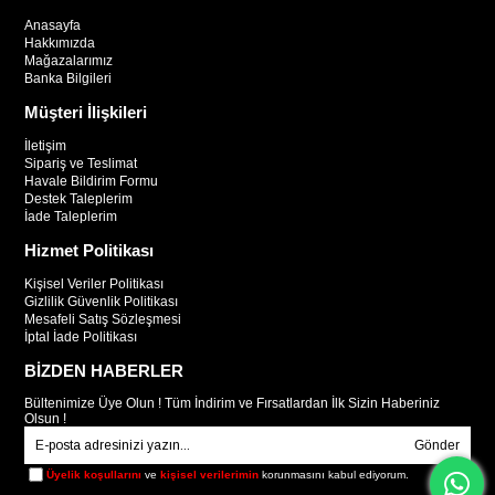
Anasayfa
Hakkımızda
Mağazalarımız
Banka Bilgileri
Müşteri İlişkileri
İletişim
Sipariş ve Teslimat
Havale Bildirim Formu
Destek Taleplerim
İade Taleplerim
Hizmet Politikası
Kişisel Veriler Politikası
Gizlilik Güvenlik Politikası
Mesafeli Satış Sözleşmesi
İptal İade Politikası
BİZDEN HABERLER
Bültenimize Üye Olun ! Tüm İndirim ve Fırsatlardan İlk Sizin Haberiniz
Olsun !
Gönder
Üyelik koşullarını
ve
kişisel verilerimin
korunmasını kabul ediyorum.