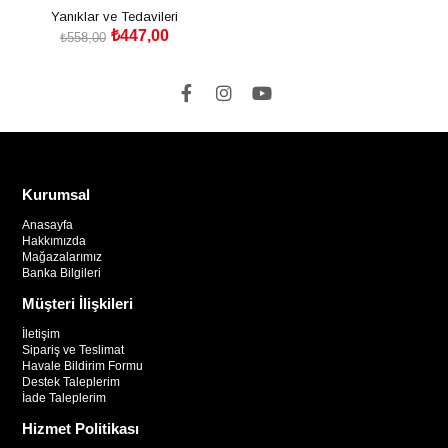
Yanıklar ve Tedavileri
₺447,00
₺558,00
SEPETE EKLE
Kurumsal
Anasayfa
Hakkımızda
Mağazalarımız
Banka Bilgileri
Müşteri İlişkileri
İletişim
Sipariş ve Teslimat
Havale Bildirim Formu
Destek Taleplerim
İade Taleplerim
Hizmet Politikası