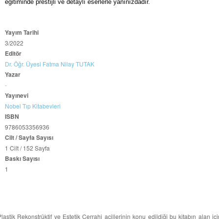
eğitiminde prestijli ve detaylı eserlerle yanınızdadır.
Yayım Tarihi
3/2022
Editör
Dr. Öğr. Üyesi Fatma Nilay TUTAK
Yazar
-
Yayınevi
Nobel Tıp Kitabevleri
ISBN
9786053356936
Cilt / Sayfa Sayısı
1 Cilt / 152 Sayfa
Baskı Sayısı
1
Plastik Rekonstrüktif ve Estetik Cerrahi acillerinin konu edildiği bu kitabın alan içi