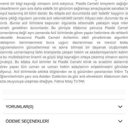
önemli bir bilgi kaynağı olmasını ümit ediyoruz. Plastik Cerrahi bireylerin sağlığın
yükseltmenin yanı sıra daha estetik bir görünüm sağlamayı amaçlayarak sanatsal bi
boyut kazanmış bir bilim dalıdır. Bu kitapta acil durumlarda salt “estetik” kaygının ö
plana çıktığı olguların yanında acil rekonstrüktif cerrahi ihtiyacı olan durumlar da el
alındı. Bunlar acil birimlere başvuran olgularda atravmatik yaklaşım veya mikr
cerrahi gerektiren durumlardır. Bu yönüyle kitabımız yalnızca Plastik Cerrah
uzmanlarına değil aynı zamanda Acil birimlerde görev yapan hekimlere de rehberli
edecektir. Amacımız Plastik Cerrahi Acillerinin etkili yönetiminde algoritmi
yaklaşımın benimsenmesi buna uygun davranılması ve mevcut tedav
uygulamalarının güncellenmesi ve adına bilimsel bir dayanak oluşturmaktır
Alanında uzmanlaşmış farklı branşlarda çalışan hekim ve akademisyenlerin katılım
ile bu multidisipliner önemli ve güçlü bilgi kaynağını ortaya çıkarmış olmanın sevinc
içindeyiz. Bu kitaba Acil birimler ile Plastik Cerrahi klinik ve anabilim dallarınd
görev yapan tüm uzman ve uzman hekim adaylarının erişebilmesini gönülde
istiyoruz. Acil birimlerde sıklıkla bilgisinden ve iş gücünden yararlanılan İntörn Tı
Öğrencilerimizin yanı sıra Asistan Doktorları da göz ardı etmeksizin kitabımızın dah
fazla okuyucuya ulaşması dileğiyle. Fatma Nilay TUTAK
YORUMLAR
(0)
ÖDEME SEÇENEKLERI