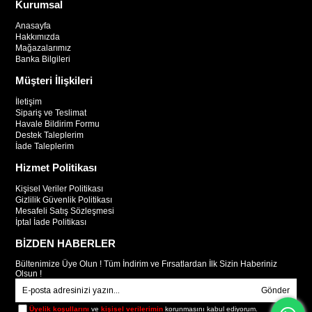
Kurumsal
Anasayfa
Hakkımızda
Mağazalarımız
Banka Bilgileri
Müşteri İlişkileri
İletişim
Sipariş ve Teslimat
Havale Bildirim Formu
Destek Taleplerim
İade Taleplerim
Hizmet Politikası
Kişisel Veriler Politikası
Gizlilik Güvenlik Politikası
Mesafeli Satış Sözleşmesi
İptal İade Politikası
BİZDEN HABERLER
Bültenimize Üye Olun ! Tüm İndirim ve Fırsatlardan İlk Sizin Haberiniz
Olsun !
Gönder
Üyelik koşullarını
ve
kişisel verilerimin
korunmasını kabul ediyorum.