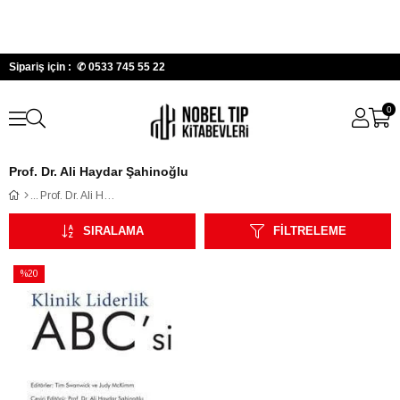
Sipariş için : ✆
0533 745 55 22
0
Prof. Dr. Ali Haydar Şahinoğlu
Prof. Dr. Ali Haydar Şahinoğlu
SIRALAMA
FILTRELEME
%20
İndirim
%20İndirim