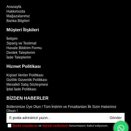
Anasayfa
Hakkımızda
Mağazalarımız
Banka Bilgileri
Müşteri İlişkileri
İletişim
Sipariş ve Teslimat
Havale Bildirim Formu
Destek Taleplerim
İade Taleplerim
Hizmet Politikası
Kişisel Veriler Politikası
Gizlilik Güvenlik Politikası
Mesafeli Satış Sözleşmesi
İptal İade Politikası
BİZDEN HABERLER
Bültenimize Üye Olun ! Tüm İndirim ve Fırsatlardan İlk Sizin Haberiniz
Olsun !
Gönder
Üyelik koşullarını
ve
kişisel verilerimin
korunmasını kabul ediyorum.