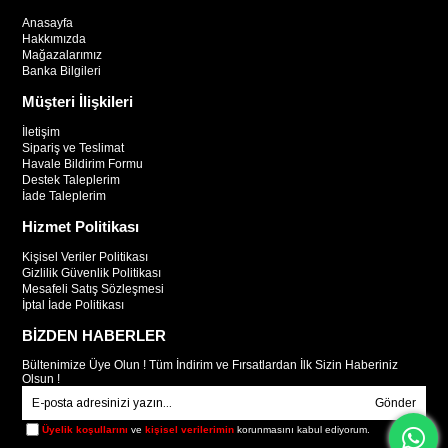
Anasayfa
Hakkımızda
Mağazalarımız
Banka Bilgileri
Müşteri İlişkileri
İletişim
Sipariş ve Teslimat
Havale Bildirim Formu
Destek Taleplerim
İade Taleplerim
Hizmet Politikası
Kişisel Veriler Politikası
Gizlilik Güvenlik Politikası
Mesafeli Satış Sözleşmesi
İptal İade Politikası
BİZDEN HABERLER
Bültenimize Üye Olun ! Tüm İndirim ve Fırsatlardan İlk Sizin Haberiniz
Olsun !
Gönder
Üyelik koşullarını
ve
kişisel verilerimin
korunmasını kabul ediyorum.