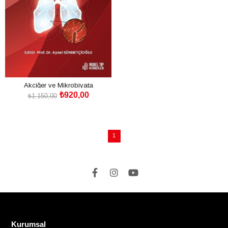
Akciğer ve Mikrobiyata
₺920,00
₺1.150,00
SEPETE EKLE
1
Kurumsal