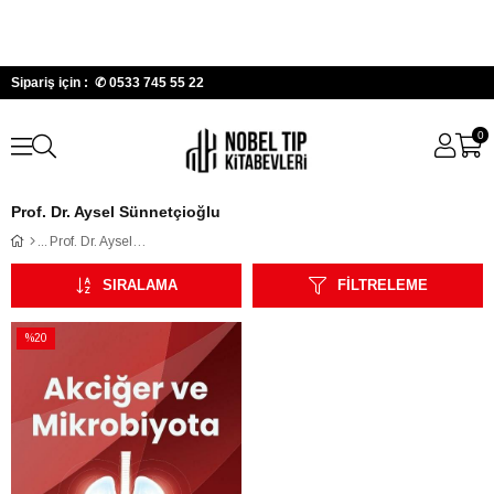
Sipariş için : ✆
0533 745 55 22
0
Prof. Dr. Aysel Sünnetçioğlu
Prof. Dr. Aysel Sünnetçioğlu
SIRALAMA
FILTRELEME
%20
İndirim
%20İndirim