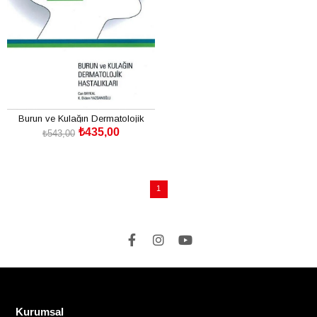
Burun ve Kulağın Dermatolojik
₺435,00
Hastalıkları
₺543,00
SEPETE EKLE
1
Kurumsal