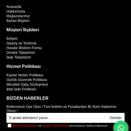
Anasayfa
Hakkımızda
Mağazalarımız
Banka Bilgileri
Müşteri İlişkileri
İletişim
Sipariş ve Teslimat
Havale Bildirim Formu
Destek Taleplerim
İade Taleplerim
Hizmet Politikası
Kişisel Veriler Politikası
Gizlilik Güvenlik Politikası
Mesafeli Satış Sözleşmesi
İptal İade Politikası
BİZDEN HABERLER
Bültenimize Üye Olun ! Tüm İndirim ve Fırsatlardan İlk Sizin Haberiniz
Olsun !
Gönder
Üyelik koşullarını
ve
kişisel verilerimin
korunmasını kabul ediyorum.