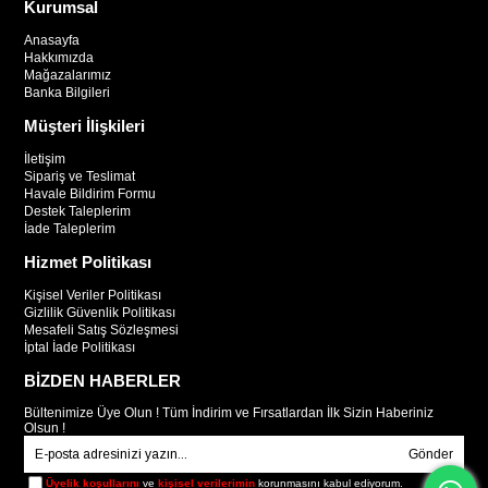
Kurumsal
Anasayfa
Hakkımızda
Mağazalarımız
Banka Bilgileri
Müşteri İlişkileri
İletişim
Sipariş ve Teslimat
Havale Bildirim Formu
Destek Taleplerim
İade Taleplerim
Hizmet Politikası
Kişisel Veriler Politikası
Gizlilik Güvenlik Politikası
Mesafeli Satış Sözleşmesi
İptal İade Politikası
BİZDEN HABERLER
Bültenimize Üye Olun ! Tüm İndirim ve Fırsatlardan İlk Sizin Haberiniz
Olsun !
Gönder
Üyelik koşullarını
ve
kişisel verilerimin
korunmasını kabul ediyorum.