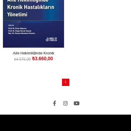
Aile Hekimliğinde Kronik
₺3.660,00
Hastalıkların Yönetimi
₺4.575,00
SEPETE EKLE
1